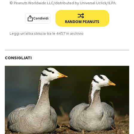
© Peanuts Worldwide LLC/distributed by Universal Uclick/ILPA
PODCAST
Condividi
RANDOM PEANUTS
NEWSLETTER
Leggi un'altra striscia tra le
4457
in archivio
I MIEI PREFERITI
CONSIGLIATI
SHOP
CALENDARIO
AREA PERSONALE
Area Personale
Newsletter