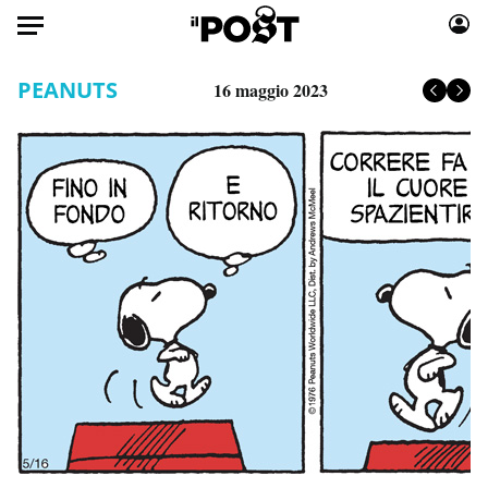
Auto
PEANUTS
16 maggio 2023
HOME
Italia
Moda
Mondo
Libri
Politica
Consumismi
Tecnologia
Storie/Idee
Internet
Ok Boomer!
Scienza
Media
Cultura
Europa
Economia
Altrecose
Sport
Mondiali calcio 2026