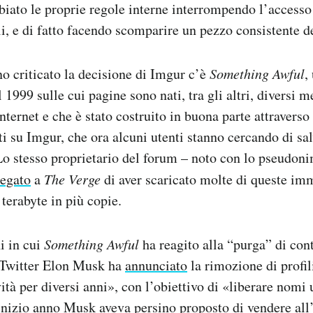
biato le proprie regole interne interrompendo l’accesso 
i, e di fatto facendo scomparire un pezzo consistente d
nno criticato la decisione di Imgur c’è
Something Awful
,
 1999 sulle cui pagine sono nati, tra gli altri, diversi
 internet e che è stato costruito in buona parte attravers
ti su Imgur, che ora alcuni utenti stanno cercando di sa
 Lo stesso proprietario del forum – noto con lo pseudoni
iegato
a
The Verge
di aver scaricato molte di queste im
 terabyte in più copie.
i in cui
Something Awful
ha reagito alla “purga” di con
i Twitter Elon Musk ha
annunciato
la rimozione di profi
vità per diversi anni», con l’obiettivo di «liberare nomi
inizio anno Musk aveva persino proposto di vendere all