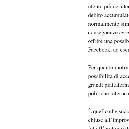
utente più deside
debito accumulato
normalmente simp
conseguenze avreb
offrire una possib
Facebook, ad ese
Per quanto motiva
possibilità di acc
grandi piattaform
politiche interne 
È quello che succ
chiuse all’improvv
foto (l’archivio d