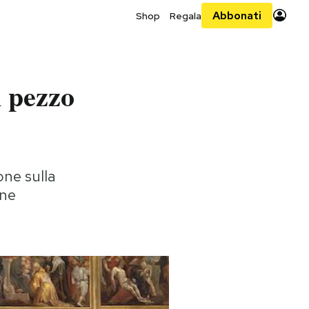
Abbonati
Shop
Regala
 pezzo
one sulla
ine