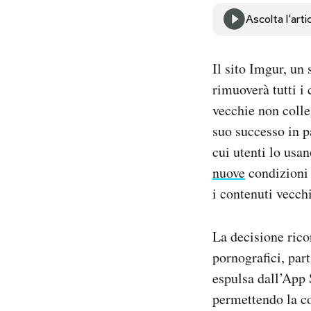
Notifiche mobile
Ascolta l'arti
Regala il Post
Hai bisogno di aiuto?
Esci
Il sito Imgur, un
rimuoverà tutti i
vecchie non colle
suo successo in pa
cui utenti lo usa
nuove
condizioni 
i contenuti vecch
La decisione ric
pornografici, part
espulsa dall’App
permettendo la co