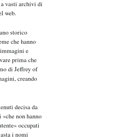
a vasti archivi di
el web.
 uno storico
 meme che hanno
o immagini e
lvare prima che
mo di Jeffrey of
magini, creando
tenuti decisa da
li «che non hanno
 utente» occupati
’asta i nomi