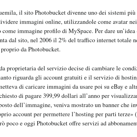
emila, il sito Photobucket divenne uno dei sistemi più
ividere immagini online, utilizzandole come avatar nei
o come immagine profilo di MySpace. Per dare un’idea
nta dal sito, nel 2006 il 2% del traffico internet totale n
proprio da Photobucket.
da proprietaria del servizio decise di cambiare le condi
anto riguarda gli account gratuiti e il servizio di hostin
metteva di caricare immagini da usare poi su eBay e altri
chiesto di pagare 399,99 dollari all’anno per visualizzar
l posto dell’immagine, veniva mostrato un banner che inv
oprio account per permettere l’hosting per parti terze» 
urò poco e oggi Photobucket offre servizi ad abbonamen