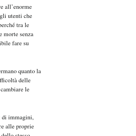
are all’enorme
li utenti che
erché tra le
ne morte senza
ibile fare su
fermano quanto la
fficoltà delle
 cambiare le
g di immagini,
re alle proprie
 dello stesso