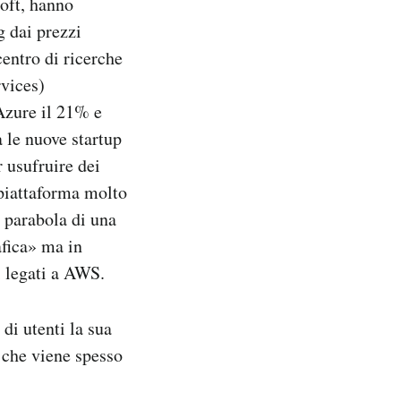
oft, hanno
g dai prezzi
centro di ricerche
vices)
Azure il 21% e
 le nuove startup
r usufruire dei
 piattaforma molto
 parabola di una
afica» ma in
li legati a AWS.
di utenti la sua
 che viene spesso