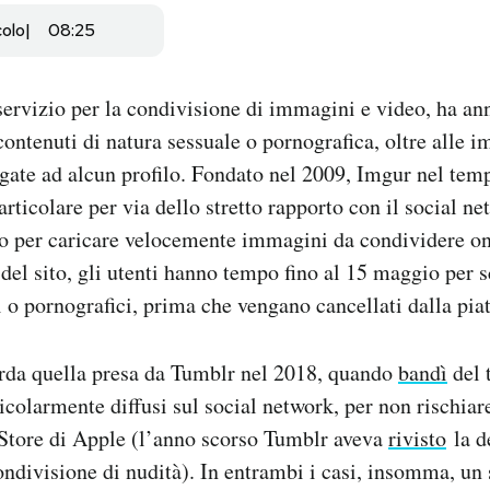
colo
08:25
 servizio per la condivisione di immagini e video, ha a
 contenuti di natura sessuale o pornografica, oltre alle 
gate ad alcun profilo. Fondato nel 2009, Imgur nel temp
rticolare per via dello stretto rapporto con il social ne
no per caricare velocemente immagini da condividere on
del sito, gli utenti hanno tempo fino al 15 maggio per s
i o pornografici, prima che vengano cancellati dalla pia
orda quella presa da Tumblr nel 2018, quando
bandì
del 
icolarmente diffusi sul social network, per non rischiar
 Store di Apple (l’anno scorso Tumblr aveva
rivisto
la d
ndivisione di nudità). In entrambi i casi, insomma, un