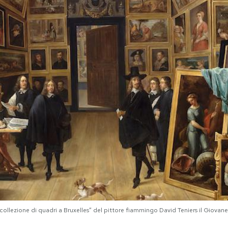
llezione di quadri a Bruxelles” del pittore fiammingo David Teniers il Giovane 