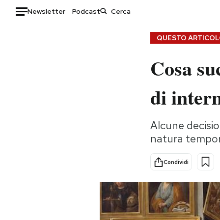
Newsletter
Podcast
Auto
QUESTO ARTICOLO
Cosa su
HOME
Italia
Moda
di inter
Mondo
Libri
Politica
Consumismi
Alcune decisio
Tecnologia
Storie/Idee
natura tempora
Internet
Ok Boomer!
Scienza
Media
Condividi
Cultura
Europa
Economia
Altrecose
Sport
Mondiali calcio 2026