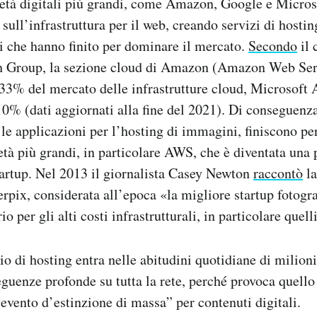
ietà digitali più grandi, come Amazon, Google e Micros
sull’infrastruttura per il web, creando servizi di hostin
i che hanno finito per dominare il mercato.
Secondo
il 
h Group, la sezione cloud di Amazon (Amazon Web Ser
 33% del mercato delle infrastrutture cloud, Microsoft 
0% (dati aggiornati alla fine del 2021). Di conseguenza
 le applicazioni per l’hosting di immagini, finiscono pe
ietà più grandi, in particolare AWS, che è diventata una
startup. Nel 2013 il giornalista Casey Newton
raccontò
la
erpix, considerata all’epoca «la migliore startup fotogr
io per gli alti costi infrastrutturali, in particolare quel
o di hosting entra nelle abitudini quotidiane di milioni 
guenze profonde su tutta la rete, perché provoca quello
evento d’estinzione di massa” per contenuti digitali.