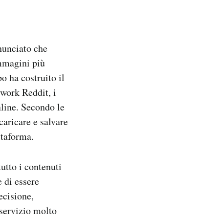
nnunciato che
immagini più
o ha costruito il
twork Reddit, i
line. Secondo le
caricare e salvare
ttaforma.
tutto i contenuti
e di essere
ecisione,
 servizio molto