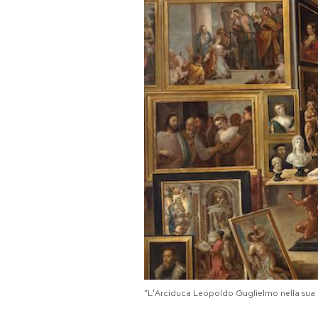
PODCAST
NEWSLETTER
I MIEI PREFERITI
SHOP
CALENDARIO
AREA PERSONALE
Area Personale
“L'Arciduca Leopoldo Guglielmo nella sua co
Newsletter