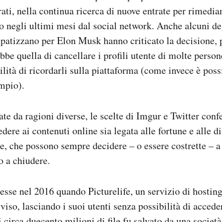
rati, nella continua ricerca di nuove entrate per rimedi
 negli ultimi mesi dal social network. Anche alcuni deg
atizzano per Elon Musk hanno criticato la decisione, p
be quella di cancellare i profili utente di molte perso
ilità di ricordarli sulla piattaforma (come invece è poss
mpio).
te da ragioni diverse, le scelte di Imgur e Twitter con
edere ai contenuti online sia legata alle fortune e alle di
e, che possono sempre decidere – o essere costrette – a
o a chiudere.
esse nel 2016 quando Picturelife, un servizio di hostin
iso, lasciando i suoi utenti senza possibilità di accede
i circa duecento milioni di file fu salvato da una società