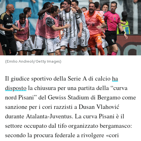
PODCAST
NEWSLETTER
I MIEI PREFERITI
(Emilio Andreoli/Getty Images)
SHOP
Il giudice sportivo della Serie A di calcio
ha
disposto
la chiusura per una partita della “curva
CALENDARIO
nord Pisani” del Gewiss Stadium di Bergamo come
sanzione per i cori razzisti a Dusan Vlahović
durante Atalanta-Juventus. La curva Pisani è il
AREA PERSONALE
settore occupato dal tifo organizzato bergamasco:
Area Personale
secondo la procura federale a rivolgere «cori
Newsletter