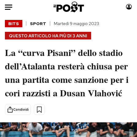
Auto
BITS
SPORT
Martedì 9 maggio 2023
QUESTO ARTICOLO HA PIÙ DI
3 ANNI
HOME
La “curva Pisani” dello stadio
Italia
Moda
Mondo
Libri
dell’Atalanta resterà chiusa per
Politica
Consumismi
una partita come sanzione per i
Tecnologia
Storie/Idee
Internet
Ok Boomer!
cori razzisti a Dusan Vlahović
Scienza
Media
Cultura
Europa
Condividi
Economia
Altrecose
Sport
Mondiali calcio 2026