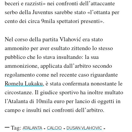
beceri e razzisti» nei confronti dell’attaccante
Notifiche mobile
serbo della Juventus sarebbe stato «l’ottanta per
Regala il Post
cento dei circa 9mila spettatori presenti».
Hai bisogno di aiuto?
Esci
Nel corso della partita Vlahović era stato
ammonito per aver esultato zittendo lo stesso
pubblico che lo stava insultando: la sua
ammonizione, applicata dall’arbitro secondo
regolamento come nel recente caso riguardante
Romelu Lukaku
, è stata confermata nonostante le
circostanze. Il giudice sportivo ha inoltre multato
l’Atalanta di 10mila euro per lancio di oggetti in
campo e insulti nei confronti dell’arbitro.
Tag:
-
-
-
ATALANTA
CALCIO
DUSAN VLAHOVIC