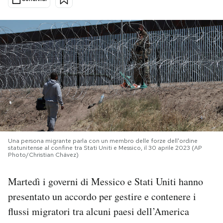
PODCAST
NEWSLETTER
I MIEI PREFERITI
SHOP
Una persona migrante parla con un membro delle forze dell'ordine
statunitense al confine tra Stati Uniti e Messico, il 30 aprile 2023 (AP
CALENDARIO
Photo/Christian Chávez)
Martedì i governi di Messico e Stati Uniti hanno
AREA PERSONALE
presentato un accordo per gestire e contenere i
Area Personale
flussi migratori tra alcuni paesi dell’America
Newsletter