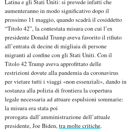
Latina e gli Stati Uniti: si prevede infatti che
Notifiche mobile
aumenteranno in modo significativo dopo il
Regala il Post
prossimo 11 maggio, quando scadrà il cosiddetto
Hai bisogno di aiuto?
“Titolo 42”, la contestata misura con cui l’ex
Esci
presidente Donald Trump aveva favorito il rifiuto
all’entrata di decine di migliaia di persone
migranti al confine con gli Stati Uniti. Con il
Titolo 42 Trump aveva approfittato delle
restrizioni dovute alla pandemia da coronavirus
per vietare tutti i viaggi «non essenziali», dando in
sostanza alla polizia di frontiera la copertura
legale necessaria ad attuare espulsioni sommarie:
la misura era stata poi
prorogata dall’amministrazione dell’attuale
presidente, Joe Biden,
tra molte critiche
.