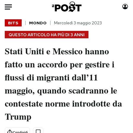
Auto
BITS
MONDO
Mercoledì 3 maggio 2023
QUESTO ARTICOLO HA PIÙ DI
3 ANNI
HOME
Stati Uniti e Messico hanno
Italia
Moda
Mondo
Libri
fatto un accordo per gestire i
Politica
Consumismi
flussi di migranti dall’11
Tecnologia
Storie/Idee
Internet
Ok Boomer!
maggio, quando scadranno le
Scienza
Media
contestate norme introdotte da
Cultura
Europa
Economia
Altrecose
Trump
Sport
Mondiali calcio 2026
Condividi