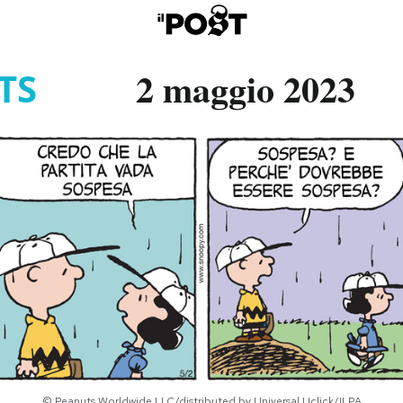
2 maggio 2023
TS
© Peanuts Worldwide LLC/distributed by Universal Uclick/ILPA