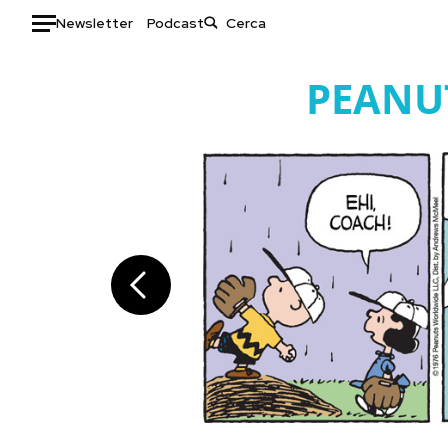
Newsletter
Podcast
Auto
PEANU
HOME
Italia
Moda
Mondo
Libri
Politica
Consumismi
Tecnologia
Storie/Idee
Internet
Ok Boomer!
Scienza
Media
Cultura
Europa
Economia
Altrecose
Sport
Mondiali calcio 2026