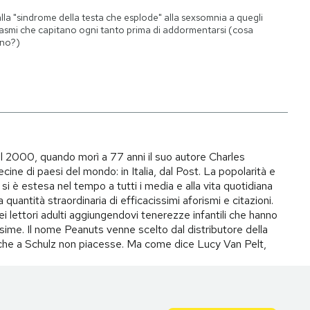
lla "sindrome della testa che esplode" alla sexsomnia a quegli
asmi che capitano ogni tanto prima di addormentarsi (cosa
no?)
il 2000, quando morì a 77 anni il suo autore Charles
ecine di paesi del mondo: in Italia, dal Post. La popolarità e
si è estesa nel tempo a tutti i media e alla vita quotidiana
quantità straordinaria di efficacissimi aforismi e citazioni.
ei lettori adulti aggiungendovi tenerezze infantili che hanno
ime. Il nome Peanuts venne scelto dal distributore della
to che a Schulz non piacesse. Ma come dice Lucy Van Pelt,