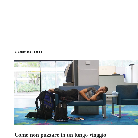
PODCAST
NEWSLETTER
CONSIGLIATI
I MIEI PREFERITI
SHOP
CALENDARIO
AREA PERSONALE
Area Personale
Come non puzzare in un lungo viaggio
Newsletter