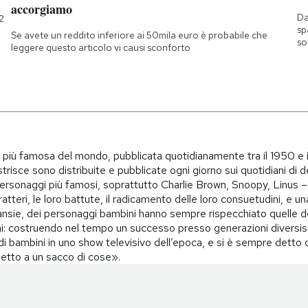
accorgiamo
Da
2
sp
Se avete un reddito inferiore ai 50mila euro è probabile che
so
leggere questo articolo vi causi sconforto
i più famosa del mondo, pubblicata quotidianamente tra il 1950 e 
trisce sono distribuite e pubblicate ogni giorno sui quotidiani di d
i personaggi più famosi, soprattutto Charlie Brown, Snoopy, Linus – 
teri, le loro battute, il radicamento delle loro consuetudini, e una 
i, ansie, dei personaggi bambini hanno sempre rispecchiato quelle d
i: costruendo nel tempo un successo presso generazioni diversiss
o di bambini in uno show televisivo dell’epoca, e si è sempre det
spetto a un sacco di cose».