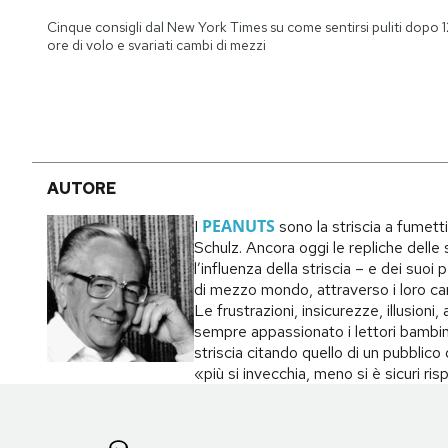
Notifiche mobile
Cinque consigli dal New York Times su come sentirsi puliti dopo 1
Regala il Post
ore di volo e svariati cambi di mezzi
Hai bisogno di aiuto?
Esci
AUTORE
PEANUTS
I
sono la striscia a fumett
Schulz. Ancora oggi le repliche delle s
l’influenza della striscia – e dei suo
di mezzo mondo, attraverso i loro carat
Le frustrazioni, insicurezze, illusion
sempre appassionato i lettori bambin
striscia citando quello di un pubblic
«più si invecchia, meno si è sicuri ri