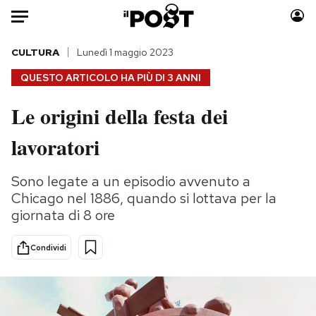
Auto
CULTURA
Lunedì 1 maggio 2023
QUESTO ARTICOLO HA PIÙ DI
3 ANNI
HOME
Le origini della festa dei
Italia
Moda
lavoratori
Mondo
Libri
Politica
Consumismi
Sono legate a un episodio avvenuto a
Tecnologia
Storie/Idee
Chicago nel 1886, quando si lottava per la
Internet
Ok Boomer!
giornata di 8 ore
Scienza
Media
Cultura
Europa
Condividi
Economia
Altrecose
Sport
Mondiali calcio 2026