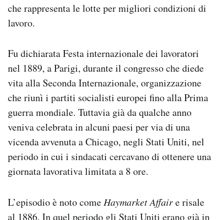
che rappresenta le lotte per migliori condizioni di
Notifiche mobile
Regala il Post
lavoro.
Hai bisogno di aiuto?
Esci
Fu dichiarata Festa internazionale dei lavoratori
nel 1889, a Parigi, durante il congresso che diede
vita alla Seconda Internazionale, organizzazione
che riunì i partiti socialisti europei fino alla Prima
guerra mondiale. Tuttavia già da qualche anno
veniva celebrata in alcuni paesi per via di una
vicenda avvenuta a Chicago, negli Stati Uniti, nel
periodo in cui i sindacati cercavano di ottenere una
giornata lavorativa limitata a 8 ore.
L’episodio è noto come
Haymarket Affair
e risale
al 1886. In quel periodo gli Stati Uniti erano già in