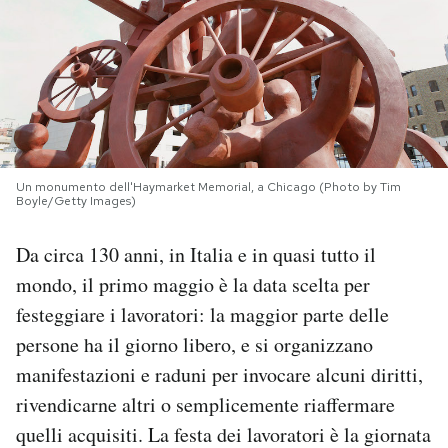
PODCAST
NEWSLETTER
I MIEI PREFERITI
Un monumento dell'Haymarket Memorial, a Chicago (Photo by Tim
Boyle/Getty Images)
SHOP
Da circa 130 anni, in Italia e in quasi tutto il
mondo, il primo maggio è la data scelta per
CALENDARIO
festeggiare i lavoratori: la maggior parte delle
persone ha il giorno libero, e si organizzano
AREA PERSONALE
manifestazioni e raduni per invocare alcuni diritti,
rivendicarne altri o semplicemente riaffermare
Area Personale
quelli acquisiti. La festa dei lavoratori è la giornata
Newsletter