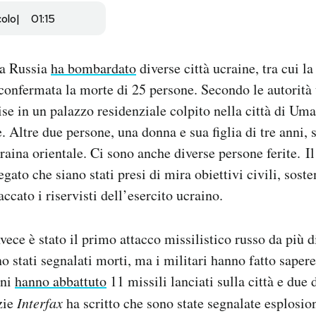
colo
01:15
la Russia
ha bombardato
diverse città ucraine, tra cui la
confermata la morte di 25 persone. Secondo le autorità
ise in un palazzo residenziale colpito nella città di Uma
. Altre due persone, una donna e sua figlia di tre anni, 
raina orientale. Ci sono anche diverse persone ferite. Il
gato che siano stati presi di mira obiettivi civili, sost
accato i riservisti dell’esercito ucraino.
ece è stato il primo attacco missilistico russo da più di
stati segnalati morti, ma i militari hanno fatto sapere 
ini
hanno abbattuto
11 missili lanciati sulla città e due 
zie
Interfax
ha scritto che sono state segnalate esplosio