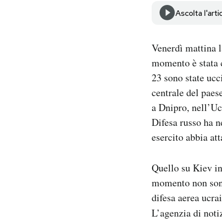
Notifiche mobile
Ascolta l'arti
Regala il Post
Hai bisogno di aiuto?
Venerdì mattina 
Esci
momento è stata 
23 sono state ucc
centrale del paese
a Dnipro, nell’Uc
Difesa russo ha ne
esercito abbia att
Quello su Kiev inv
momento non sono 
difesa aerea ucra
L’agenzia di noti