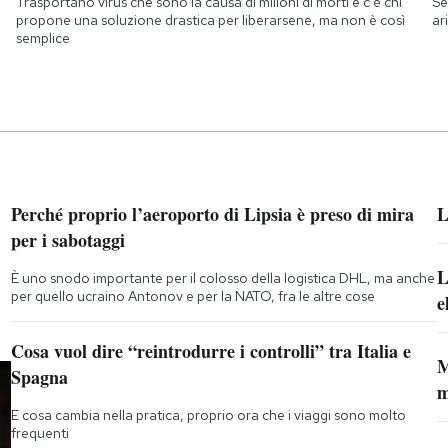
Trasportano virus che sono la causa di milioni di morti e c'è chi
Se
propone una soluzione drastica per liberarsene, ma non è così
ar
semplice
Perché proprio l’aeroporto di Lipsia è preso di mira
L
per i sabotaggi
L
È uno snodo importante per il colosso della logistica DHL, ma anche
per quello ucraino Antonov e per la NATO, fra le altre cose
e
Cosa vuol dire “reintrodurre i controlli” tra Italia e
M
Spagna
m
E cosa cambia nella pratica, proprio ora che i viaggi sono molto
frequenti