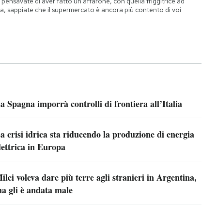
 pensavate di aver fatto un affarone, con quella friggitrice ad
ia, sappiate che il supermercato è ancora più contento di voi
a Spagna imporrà controlli di frontiera all’Italia
a crisi idrica sta riducendo la produzione di energia
lettrica in Europa
ilei voleva dare più terre agli stranieri in Argentina,
a gli è andata male