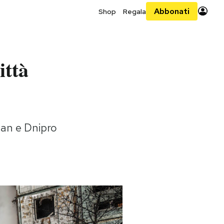
Abbonati
Shop
Regala
ittà
man e Dnipro