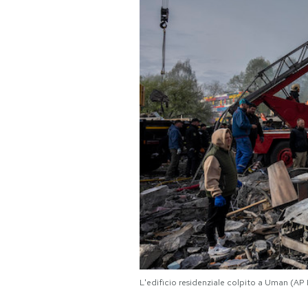
PODCAST
NEWSLETTER
I MIEI PREFERITI
SHOP
CALENDARIO
AREA PERSONALE
Area Personale
L'edificio residenziale colpito a Uman (
Newsletter