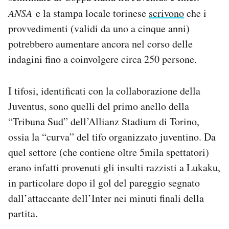
Notifiche mobile
ANSA
e la stampa locale torinese
scrivono
che i
Regala il Post
provvedimenti (validi da uno a cinque anni)
Hai bisogno di aiuto?
potrebbero aumentare ancora nel corso delle
Esci
indagini fino a coinvolgere circa 250 persone.
I tifosi, identificati con la collaborazione della
Juventus, sono quelli del primo anello della
“Tribuna Sud” dell’Allianz Stadium di Torino,
ossia la “curva” del tifo organizzato juventino. Da
quel settore (che contiene oltre 5mila spettatori)
erano infatti provenuti gli insulti razzisti a Lukaku,
in particolare dopo il gol del pareggio segnato
dall’attaccante dell’Inter nei minuti finali della
partita.