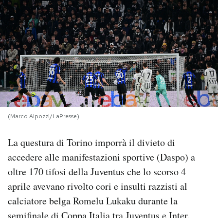
PODCAST
NEWSLETTER
I MIEI PREFERITI
SHOP
(Marco Alpozzi/LaPresse)
La questura di Torino imporrà il divieto di
CALENDARIO
accedere alle manifestazioni sportive (Daspo) a
oltre 170 tifosi della Juventus che lo scorso 4
AREA PERSONALE
aprile avevano rivolto cori e insulti razzisti al
calciatore belga Romelu Lukaku durante la
Area Personale
Newsletter
semifinale di Coppa Italia tra Juventus e Inter.