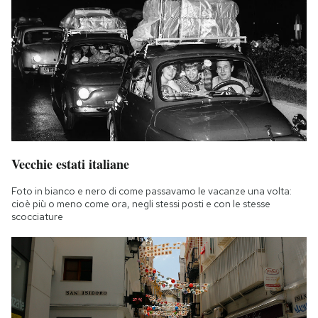
Vecchie estati italiane
Foto in bianco e nero di come passavamo le vacanze una volta:
cioè più o meno come ora, negli stessi posti e con le stesse
scocciature