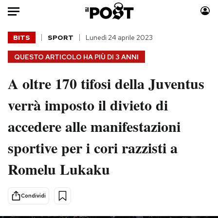
Auto
BITS
SPORT
Lunedì 24 aprile 2023
QUESTO ARTICOLO HA PIÙ DI
3 ANNI
HOME
A oltre 170 tifosi della Juventus
Italia
Moda
Mondo
Libri
verrà imposto il divieto di
Politica
Consumismi
accedere alle manifestazioni
Tecnologia
Storie/Idee
Internet
Ok Boomer!
sportive per i cori razzisti a
Scienza
Media
Romelu Lukaku
Cultura
Europa
Economia
Altrecose
Sport
Mondiali calcio 2026
Condividi