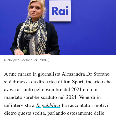
PODCAST
NEWSLETTER
I MIEI PREFERITI
(ANSA/RICCARDO ANTIMIANI)
SHOP
A fine marzo la giornalista Alessandra De Stefano
CALENDARIO
si è dimessa da direttrice di Rai Sport, incarico che
aveva assunto nel novembre del 2021 e il cui
AREA PERSONALE
mandato sarebbe scaduto nel 2024. Venerdì in
un’intervista a
Repubblica
ha raccontato i motivi
Area Personale
dietro questa scelta, parlando estesamente delle
Newsletter