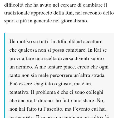
difficoltà che ha avuto nel cercare di cambiare il
Notifiche mobile
Regala il Post
tradizionale approccio della Rai, nel racconto dello
Hai bisogno di aiuto?
sport e più in generale nel giornalismo.
Esci
Un motivo su tutti: la difficoltà ad accettare
che qualcosa non si possa cambiare. In Rai se
provi a fare una scelta diversa diventi subito
un nemico. A me tentare piace, credo che ogni
tanto non sia male percorrere un’altra strada.
Può essere sbagliato o giusto, ma è un
tentativo. Il problema è che ci sono colleghi
che ancora ti dicono: ho fatto uno share. No,
non hai fatto tu l’ascolto, ma l’evento cui hai
partecipato. E se provi a cambiare un volto c’è