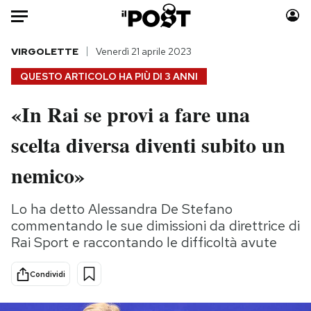
Auto
VIRGOLETTE
Venerdì 21 aprile 2023
QUESTO ARTICOLO HA PIÙ DI
3 ANNI
HOME
«In Rai se provi a fare una
Italia
Moda
scelta diversa diventi subito un
Mondo
Libri
Politica
Consumismi
nemico»
Tecnologia
Storie/Idee
Internet
Ok Boomer!
Lo ha detto Alessandra De Stefano
Scienza
Media
commentando le sue dimissioni da direttrice di
Cultura
Europa
Rai Sport e raccontando le difficoltà avute
Economia
Altrecose
Condividi
Sport
Mondiali calcio 2026