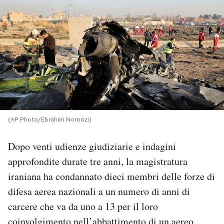
PODCAST
NEWSLETTER
I MIEI PREFERITI
SHOP
(AP Photo/Ebrahim Noroozi)
Dopo venti udienze giudiziarie e indagini
CALENDARIO
approfondite durate tre anni, la magistratura
iraniana ha condannato dieci membri delle forze di
AREA PERSONALE
difesa aerea nazionali a un numero di anni di
carcere che va da uno a 13 per il loro
Area Personale
Newsletter
coinvolgimento nell’abbattimento di un aereo