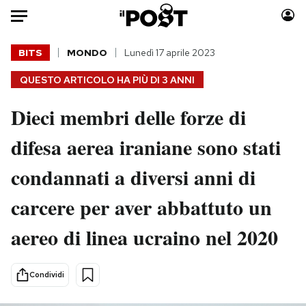
Auto
BITS
MONDO
Lunedì 17 aprile 2023
QUESTO ARTICOLO HA PIÙ DI
3 ANNI
HOME
Dieci membri delle forze di
Italia
Moda
Mondo
Libri
difesa aerea iraniane sono stati
Politica
Consumismi
condannati a diversi anni di
Tecnologia
Storie/Idee
Internet
Ok Boomer!
carcere per aver abbattuto un
Scienza
Media
aereo di linea ucraino nel 2020
Cultura
Europa
Economia
Altrecose
Sport
Mondiali calcio 2026
Condividi