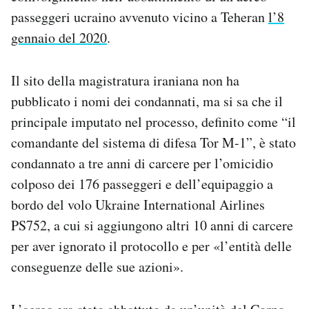
Notifiche mobile
passeggeri ucraino avvenuto vicino a Teheran
l’8
Regala il Post
gennaio del 2020
.
Hai bisogno di aiuto?
Esci
Il sito della magistratura iraniana non ha
pubblicato i nomi dei condannati, ma si sa che il
principale imputato nel processo, definito come “il
comandante del sistema di difesa Tor M-1”, è stato
condannato a tre anni di carcere per l’omicidio
colposo dei 176 passeggeri e dell’equipaggio a
bordo del volo Ukraine International Airlines
PS752, a cui si aggiungono altri 10 anni di carcere
per aver ignorato il protocollo e per «l’entità delle
conseguenze delle sue azioni».