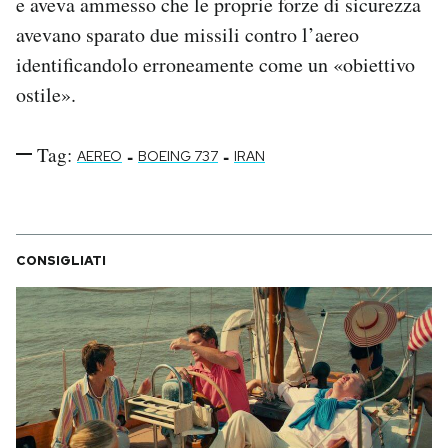
e aveva ammesso che le proprie forze di sicurezza
avevano sparato due missili contro l’aereo
identificandolo erroneamente come un «obiettivo
ostile».
Tag:
-
-
AEREO
BOEING 737
IRAN
CONSIGLIATI