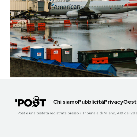
PODCAST
NEWSLETTER
I MIEI PREFERITI
SHOP
CALENDARIO
Chi siamo
Pubblicità
Privacy
Gesti
AREA PERSONALE
Il Post è una testata registrata presso il Tribunale di Milano, 419 del
Area Personale
Newsletter