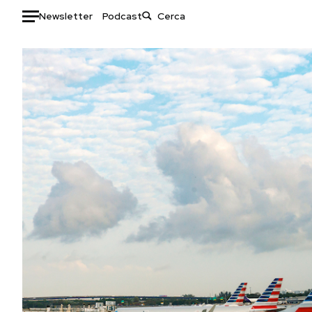
Newsletter
Podcast
Auto
HOME
Italia
Moda
Mondo
Libri
Politica
Consumismi
Tecnologia
Storie/Idee
Internet
Ok Boomer!
Scienza
Media
Cultura
Europa
Economia
Altrecose
Sport
Mondiali calcio 2026