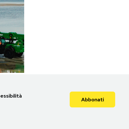
(AP Photo/ Sergei Grits)
Torna all'articolo
essibilità
Abbonati