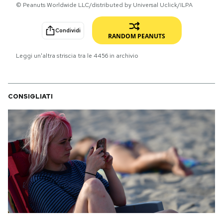
© Peanuts Worldwide LLC/distributed by Universal Uclick/ILPA
PODCAST
Condividi
RANDOM PEANUTS
NEWSLETTER
Leggi un'altra striscia tra le
4456
in archivio
I MIEI PREFERITI
CONSIGLIATI
SHOP
CALENDARIO
AREA PERSONALE
Area Personale
Newsletter