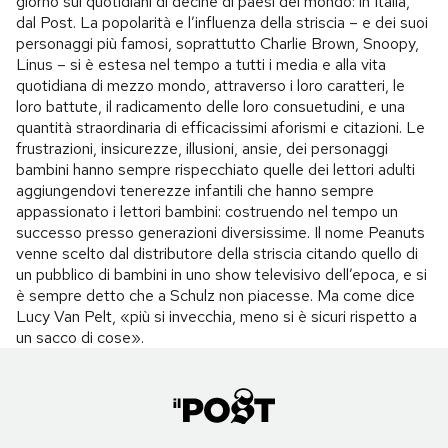
giorno sui quotidiani di decine di paesi del mondo: in Italia,
dal Post. La popolarità e l’influenza della striscia – e dei suoi
personaggi più famosi, soprattutto Charlie Brown, Snoopy,
Linus – si è estesa nel tempo a tutti i media e alla vita
quotidiana di mezzo mondo, attraverso i loro caratteri, le
loro battute, il radicamento delle loro consuetudini, e una
quantità straordinaria di efficacissimi aforismi e citazioni. Le
frustrazioni, insicurezze, illusioni, ansie, dei personaggi
bambini hanno sempre rispecchiato quelle dei lettori adulti
aggiungendovi tenerezze infantili che hanno sempre
appassionato i lettori bambini: costruendo nel tempo un
successo presso generazioni diversissime. Il nome Peanuts
venne scelto dal distributore della striscia citando quello di
un pubblico di bambini in uno show televisivo dell’epoca, e si
è sempre detto che a Schulz non piacesse. Ma come dice
Lucy Van Pelt, «più si invecchia, meno si è sicuri rispetto a
un sacco di cose».