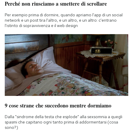
Perché non riusciamo a smettere di scrollare
Notifiche mobile
Regala il Post
Per esempio prima di dormire, quando apriamo l'app di un social
Hai bisogno di aiuto?
network e un post tira l'altro, e un altro, e un altro: c'entrano
l'istinto di sopravvivenza e il web design
Esci
9 cose strane che succedono mentre dormiamo
Dalla "sindrome della testa che esplode" alla sexsomnia a quegli
spasmi che capitano ogni tanto prima di addormentarsi (cosa
sono?)