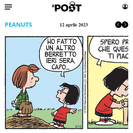
Auto
PEANUTS
12 aprile 2023
HOME
Italia
Moda
Mondo
Libri
Politica
Consumismi
Tecnologia
Storie/Idee
Internet
Ok Boomer!
Scienza
Media
Cultura
Europa
Economia
Altrecose
Sport
Mondiali calcio 2026