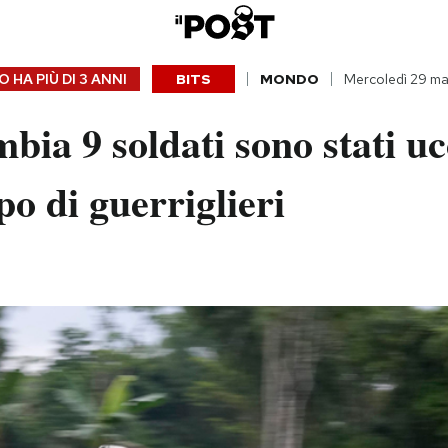
 HA PIÙ DI
3 ANNI
BITS
MONDO
Mercoledì 29 m
bia 9 soldati sono stati uc
o di guerriglieri