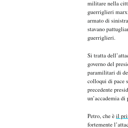
militare nella ci
Notifiche mobile
guerriglieri marx
Regala il Post
armato di sinistr
Hai bisogno di aiuto?
Esci
stavano pattuglia
guerriglieri.
Si tratta dell’att
governo del presid
paramilitari di de
colloqui di pace s
precedente presi
un’accademia di 
Petro, che è
il pr
fortemente l’atta