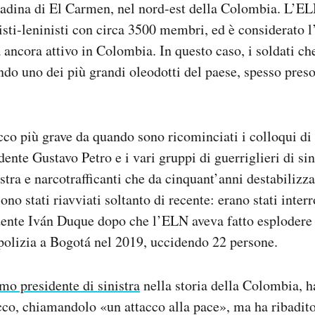
ttadina di El Carmen, nel nord-est della Colombia. L’E
isti-leninisti con circa 3500 membri, ed è considerato 
a ancora attivo in Colombia. In questo caso, i soldati ch
ndo uno dei più grandi oleodotti del paese, spesso preso
acco più grave da quando sono ricominciati i colloqui di 
ente Gustavo Petro e i vari gruppi di guerriglieri di sin
stra e narcotrafficanti che da cinquant’anni destabilizza
ono stati riavviati soltanto di recente: erano stati interr
dente Iván Duque dopo che l’ELN aveva fatto esploder
polizia a Bogotá nel 2019, uccidendo 22 persone.
imo presidente di sinistra
nella storia della Colombia, 
cco, chiamandolo «un attacco alla pace», ma ha ribadito