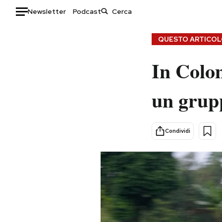
Newsletter
Podcast
Auto
QUESTO ARTICOLO
HOME
In Colom
Italia
Moda
un grupp
Mondo
Libri
Politica
Consumismi
Tecnologia
Storie/Idee
Condividi
Internet
Ok Boomer!
Scienza
Media
Cultura
Europa
Economia
Altrecose
Sport
Mondiali calcio 2026