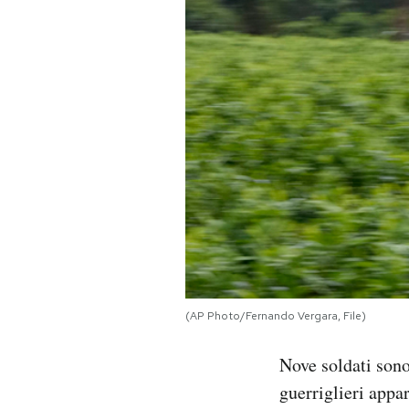
PODCAST
NEWSLETTER
I MIEI PREFERITI
SHOP
CALENDARIO
(AP Photo/Fernando Vergara, File)
AREA PERSONALE
Nove soldati sono 
Area Personale
guerriglieri appa
Newsletter