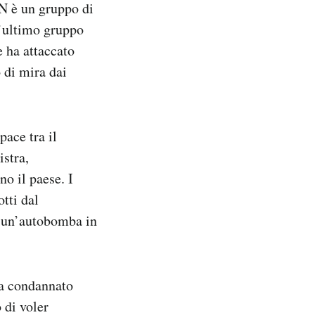
LN è un gruppo di
l’ultimo gruppo
e ha attaccato
 di mira dai
pace tra il
istra,
no il paese. I
otti dal
e un’autobomba in
ha condannato
 di voler