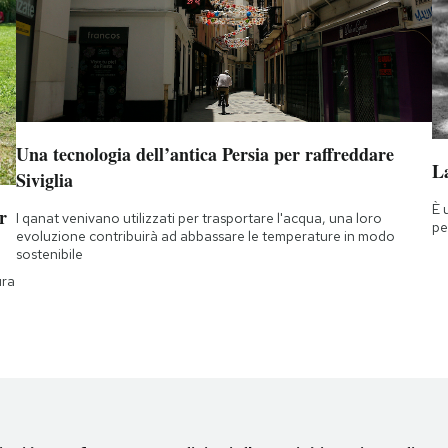
Una tecnologia dell’antica Persia per raffreddare
La
Siviglia
È 
r
I qanat venivano utilizzati per trasportare l'acqua, una loro
pe
evoluzione contribuirà ad abbassare le temperature in modo
sostenibile
ura