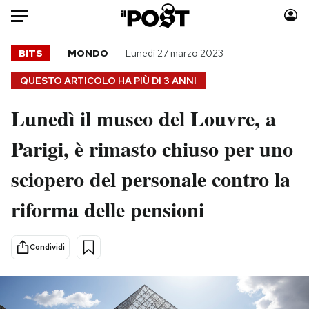
Auto
BITS
MONDO
Lunedì 27 marzo 2023
QUESTO ARTICOLO HA PIÙ DI
3 ANNI
HOME
Lunedì il museo del Louvre, a
Italia
Moda
Mondo
Libri
Parigi, è rimasto chiuso per uno
Politica
Consumismi
sciopero del personale contro la
Tecnologia
Storie/Idee
Internet
Ok Boomer!
riforma delle pensioni
Scienza
Media
Cultura
Europa
Condividi
Economia
Altrecose
Sport
Mondiali calcio 2026