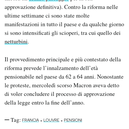
Notifiche mobile
approvazione definitiva). Contro la riforma nelle
Regala il Post
ultime settimane ci sono state molte
Hai bisogno di aiuto?
manifestazioni in tutto il paese e da qualche giorno
Esci
si sono intensificati gli scioperi, tra cui quello dei
netturbini
.
Il provvedimento principale e più contestato della
riforma prevede l’innalzamento dell’età
pensionabile nel paese da 62 a 64 anni. Nonostante
le proteste, mercoledì scorso Macron aveva detto
di voler concludere il processo di approvazione
della legge entro la fine dell’anno.
Tag:
-
-
FRANCIA
LOUVRE
PENSIONI