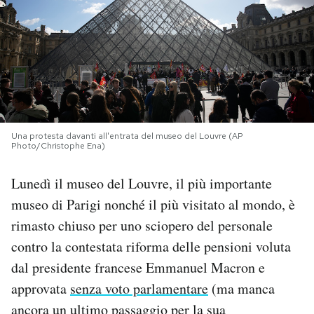
PODCAST
NEWSLETTER
I MIEI PREFERITI
Una protesta davanti all'entrata del museo del Louvre (AP
Photo/Christophe Ena)
SHOP
Lunedì il museo del Louvre, il più importante
museo di Parigi nonché il più visitato al mondo, è
CALENDARIO
rimasto chiuso per uno sciopero del personale
contro la contestata riforma delle pensioni voluta
AREA PERSONALE
dal presidente francese Emmanuel Macron e
approvata
senza voto parlamentare
(ma manca
Area Personale
ancora un
ultimo passaggio
per la sua
Newsletter