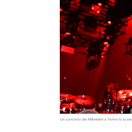
PODCAST
NEWSLETTER
I MIEI PREFERITI
SHOP
CALENDARIO
AREA PERSONALE
Un concerto dei Måneskin a Torino lo scor
Area Personale
Newsletter