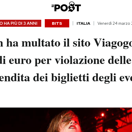
 HA PIÙ DI
3 ANNI
BITS
ITALIA
Venerdì 24 marzo
ha multato il sito Viagog
di euro per violazione del
endita dei biglietti degli ev