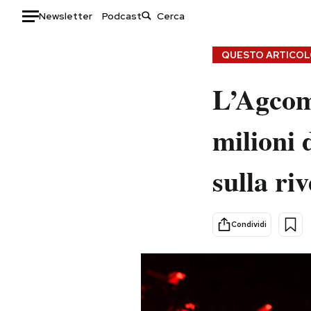
Newsletter
Podcast
Auto
QUESTO ARTICOLO
HOME
L’Agcom 
Italia
Moda
milioni 
Mondo
Libri
Politica
Consumismi
sulla riv
Tecnologia
Storie/Idee
Internet
Ok Boomer!
Scienza
Media
Condividi
Cultura
Europa
Economia
Altrecose
Sport
Mondiali calcio 2026