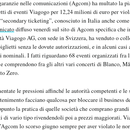
 garanzie nelle comunicazioni (Agcom) ha multato la pi
etti di eventi Viagogo per 12,24 milioni di euro per vio
 “secondary ticketing”, conosciuto in Italia anche com
nicato
diffuso venerdì sul sito di Agcom specifica che i
età Viagogo AG, con sede in Svizzera, ha venduto o coll
iglietti senza le dovute autorizzazioni, e in alcuni casi 
i nominali. I fatti riguardano 68 eventi organizzati fra l
a e comprendono fra gli altri vari concerti di Blanco, M
to Zero.
ntate le pressioni affinché le autorità competenti e le 
attenimento facciano qualcosa per bloccare il business d
appunto la pratica di quelle società che comprano grandi
nti di vario tipo rivendendoli poi a prezzi maggiorati. V
l’Agcom lo scorso giugno sempre per aver violato le no