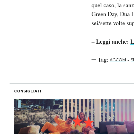
quel caso, la san
Green Day, Dua Li
sei/sette volte su
– Leggi anche:
L
Tag:
-
AGCOM
S
CONSIGLIATI