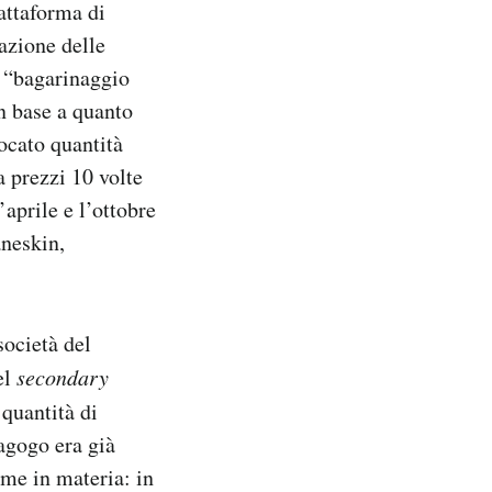
attaforma di
lazione delle
e “bagarinaggio
n base a quanto
ocato quantità
a prezzi 10 volte
’aprile e l’ottobre
åneskin,
società del
el
secondary
 quantità di
iagogo era già
rme in materia: in