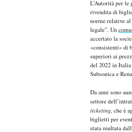
L’Autorità per le
Notifiche mobile
rivendita di bigli
Regala il Post
norme relative al
Hai bisogno di aiuto?
Esci
legale”. Un
comu
accertato la soci
«consistenti» di b
superiori ai prezz
del 2022 in Itali
Subsonica e Rena
Da anni sono aume
settore dell’intr
ticketing
, che è 
biglietti per eve
stata multata dal