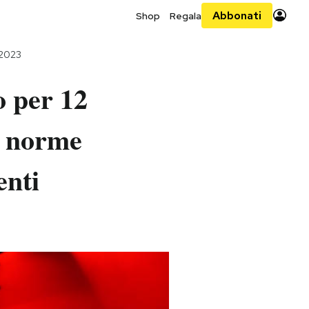
Abbonati
Shop
Regala
 2023
o per 12
le norme
enti