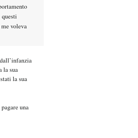
mportamento
 questi
di me voleva
dall’infanzia
a la sua
stati la sua
i pagare una