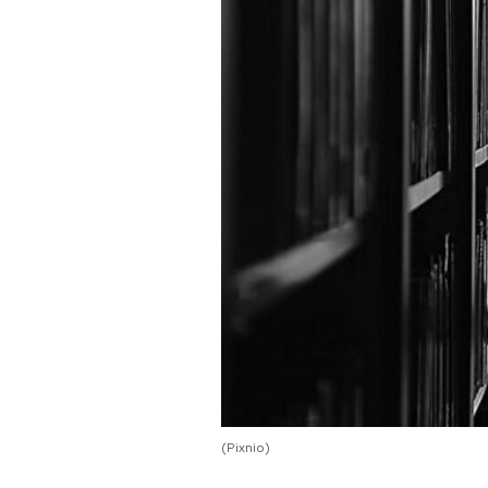
PODCAST
NEWSLETTER
I MIEI PREFERITI
SHOP
CALENDARIO
AREA PERSONALE
Area Personale
(Pixnio)
Newsletter