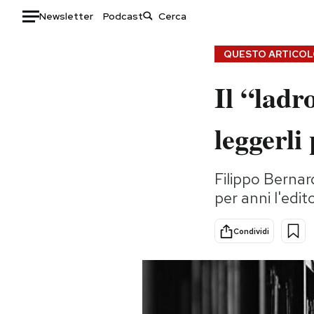
Newsletter
Podcast
Auto
QUESTO ARTICOLO
Il “ladr
HOME
Italia
Moda
leggerli 
Mondo
Libri
Politica
Consumismi
Filippo Bernar
Tecnologia
Storie/Idee
per anni l'edi
Internet
Ok Boomer!
Scienza
Media
Condividi
Cultura
Europa
Economia
Altrecose
Sport
Mondiali calcio 2026