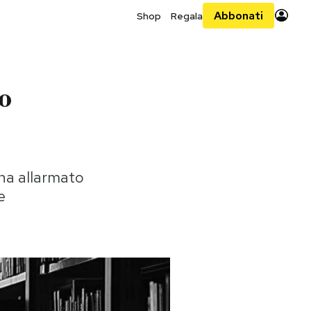
Abbonati
Shop
Regala
lo
 ha allarmato
e