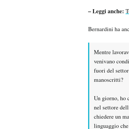
– Leggi anche:
T
Bernardini ha anch
Mentre lavora
venivano condiv
fuori del setto
manoscritti?
Un giorno, ho 
nel settore del
chiedere un man
linguaggio che