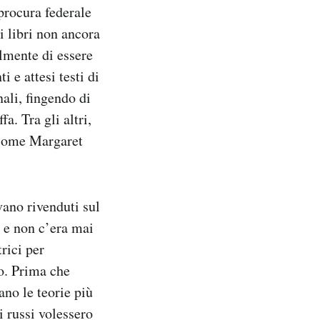
 procura federale
i libri non ancora
lmente di essere
i e attesi testi di
nali, fingendo di
a. Tra gli altri,
i come Margaret
vano rivenduti sul
, e non c’era mai
rici per
to. Prima che
ano le teorie più
i russi volessero