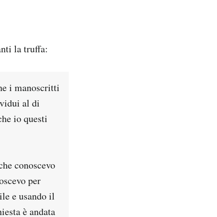
ti la truffa:
he i manoscritti
vidui al di
che io questi
 che conoscevo
noscevo per
ile e usando il
iesta è andata