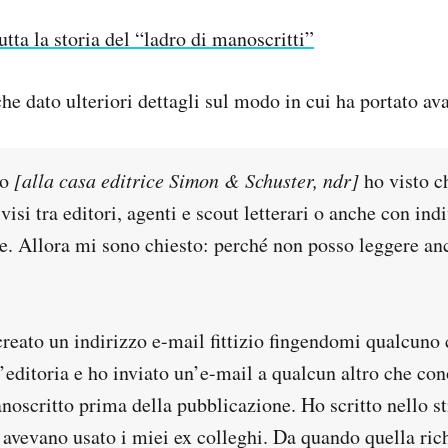
utta la storia del “ladro di manoscritti”
e dato ulteriori dettagli sul modo in cui ha portato avan
vo
[alla casa editrice Simon & Schuster, ndr]
ho visto c
isi tra editori, agenti e scout letterari o anche con indi
re. Allora mi sono chiesto: perché non posso leggere an
creato un indirizzo e-mail fittizio fingendomi qualcuno
l’editoria e ho inviato un’e-mail a qualcun altro che co
oscritto prima della pubblicazione. Ho scritto nello st
 avevano usato i miei ex colleghi. Da quando quella rich