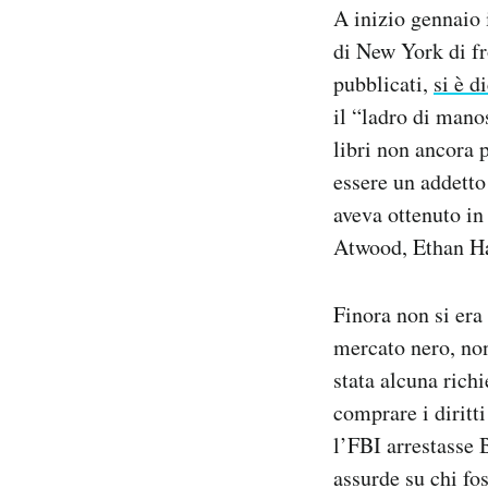
A inizio gennaio 
Notifiche mobile
Regala il Post
di New York di fr
Hai bisogno di aiuto?
pubblicati,
si è d
Esci
il “ladro di manos
libri non ancora p
essere un addetto 
aveva ottenuto in
Atwood, Ethan Ha
Finora non si era
mercato nero, non
stata alcuna richi
comprare i diritt
l’FBI arrestasse 
assurde su chi fos