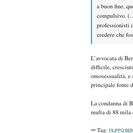
a buon fine, q
compulsivo. (…
professionisti 
credere che fos
L’avvocata di Ber
difficile, cresciu
omosessualità, e a
principale fonte d
La condanna di Be
multa di 88 mila 
Tag:
FILIPPO BE