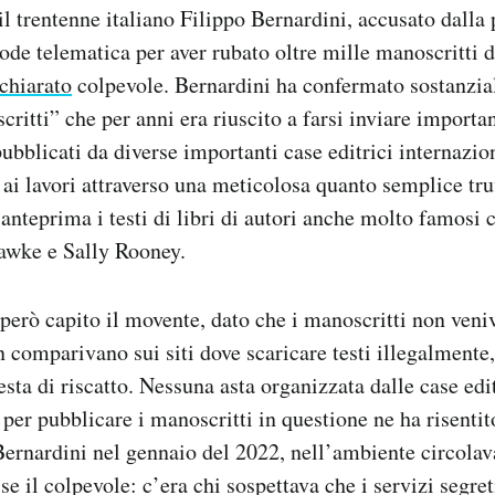
il trentenne italiano Filippo Bernardini, accusato dalla
ode telematica per aver rubato oltre mille manoscritti d
ichiarato
colpevole. Bernardini ha confermato sostanzia
critti” che per anni era riuscito a farsi inviare important
ubblicati da diverse importanti case editrici internazio
ai lavori attraverso una meticolosa quanto semplice truff
 anteprima i testi di libri di autori anche molto famos
wke e Sally Rooney.
 però capito il movente, dato che i manoscritti non veni
 comparivano sui siti dove scaricare testi illegalmente
esta di riscatto. Nessuna asta organizzata dalle case edit
i per pubblicare i manoscritti in questione ne ha risenti
Bernardini nel gennaio del 2022, nell’ambiente circolav
se il colpevole: c’era chi sospettava che i servizi segret