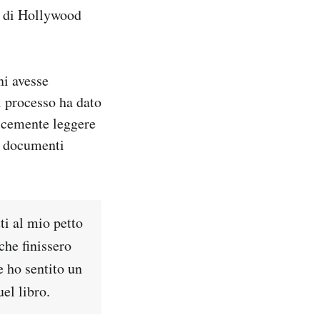
re di Hollywood
ni avesse
l processo ha dato
licemente leggere
 i documenti
ti al mio petto
che finissero
e ho sentito un
el libro.