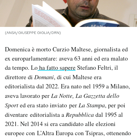
PODCAST
NEWSLETTER
(ANSA/GIUSEPPE GIGLIA/DRN)
Domenica è morto Curzio Maltese, giornalista ed
I MIEI PREFERITI
ex europarlamentare: aveva 63 anni ed era malato
da tempo. Lo
ha fatto sapere
Stefano Feltri, il
SHOP
direttore di
Domani
, di cui Maltese era
editorialista dal 2022. Era nato nel 1959 a Milano,
CALENDARIO
aveva lavorato per
La Notte, La Gazzetta dello
Sport
ed era stato inviato per
La Stampa
, per poi
AREA PERSONALE
diventare editorialista a
Repubblica
dal 1995 al
2021. Nel 2014 si era candidato alle elezioni
Area Personale
europee con L’Altra Europa con Tsipras, ottenendo
Newsletter