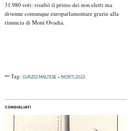
31.980 voti: risultò il primo dei non eletti ma
Notifiche mobile
Regala il Post
divenne comunque europarlamentare grazie alla
Hai bisogno di aiuto?
rinuncia di Moni Ovadia.
Esci
Tag:
-
CURZIO MALTESE
MORTI 2023
CONSIGLIATI