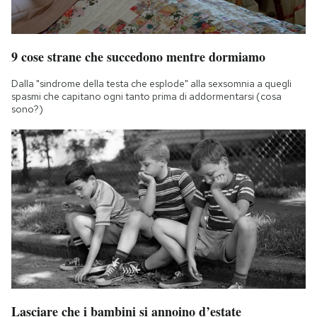
9 cose strane che succedono mentre dormiamo
Dalla "sindrome della testa che esplode" alla sexsomnia a quegli
spasmi che capitano ogni tanto prima di addormentarsi (cosa
sono?)
Lasciare che i bambini si annoino d’estate