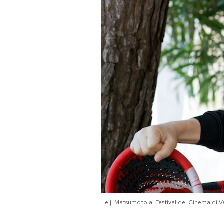
PODCAST
NEWSLETTER
I MIEI PREFERITI
SHOP
CALENDARIO
AREA PERSONALE
Leiji Matsumoto al Festival del Cinema di V
Area Personale
Newsletter