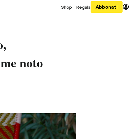
Abbonati
Shop
Regala
o,
ime noto