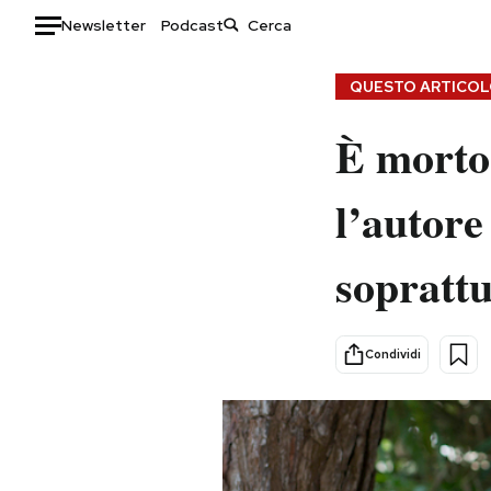
Newsletter
Podcast
Auto
QUESTO ARTICOLO
HOME
È morto
Italia
Moda
l’autor
Mondo
Libri
Politica
Consumismi
sopratt
Tecnologia
Storie/Idee
Internet
Ok Boomer!
Scienza
Media
Condividi
Cultura
Europa
Economia
Altrecose
Sport
Mondiali calcio 2026