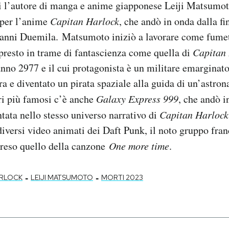
i l’autore di manga e anime giapponese Leiji Matsumot
o per l’anime
Capitan Harlock
, che andò in onda dalla fi
 anni Duemila. Matsumoto iniziò a lavorare come fumet
presto in trame di fantascienza come quella di
Capitan
nno 2977 e il cui protagonista è un militare emarginato 
a e diventato un pirata spaziale alla guida di un’astron
ori più famosi c’è anche
Galaxy Express 999
, che andò i
ntata nello stesso universo narrativo di
Capitan Harlock
diversi video animati dei Daft Punk, il noto gruppo fra
preso quello della canzone
One more time
.
-
-
ARLOCK
LEIJI MATSUMOTO
MORTI 2023