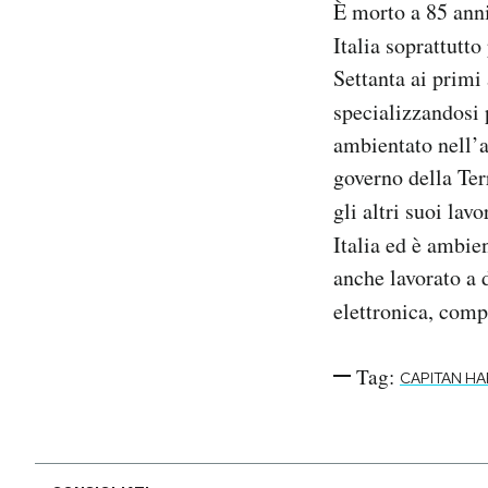
È morto a 85 ann
Notifiche mobile
Italia soprattutt
Regala il Post
Settanta ai primi
Hai bisogno di aiuto?
Esci
specializzandosi 
ambientato nell’a
governo della Terr
gli altri suoi lav
Italia ed è ambie
anche lavorato a 
elettronica, com
Tag:
CAPITAN H