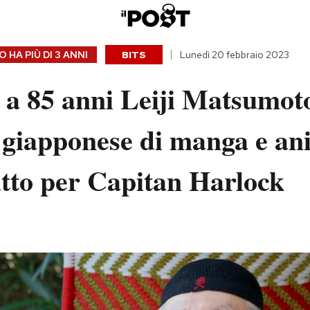
 HA PIÙ DI
3 ANNI
BITS
Lunedì 20 febbraio 2023
 a 85 anni Leiji Matsumot
e giapponese di manga e an
utto per Capitan Harlock