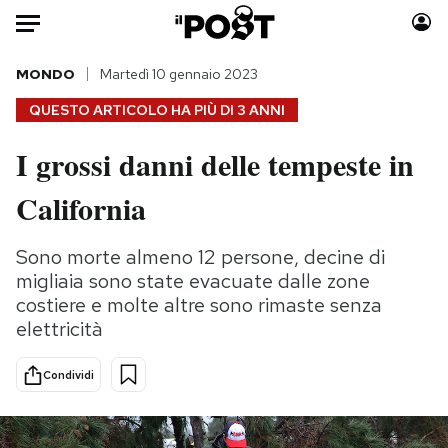
Auto
MONDO
Martedì 10 gennaio 2023
QUESTO ARTICOLO HA PIÙ DI
3 ANNI
HOME
I grossi danni delle tempeste in
Italia
Moda
California
Mondo
Libri
Politica
Consumismi
Sono morte almeno 12 persone, decine di
Tecnologia
Storie/Idee
migliaia sono state evacuate dalle zone
Internet
Ok Boomer!
costiere e molte altre sono rimaste senza
Scienza
Media
elettricità
Cultura
Europa
Economia
Altrecose
Condividi
Sport
Mondiali calcio 2026