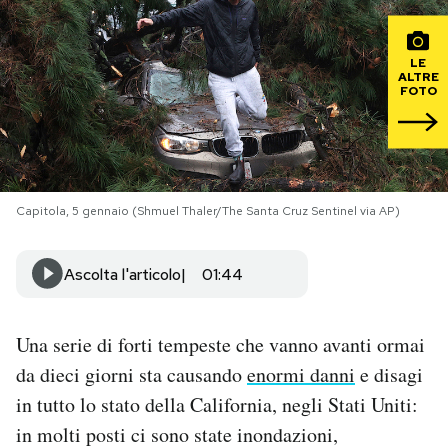
PODCAST
LE
ALTRE
FOTO
NEWSLETTER
I MIEI PREFERITI
Capitola, 5 gennaio (Shmuel Thaler/The Santa Cruz Sentinel via AP)
SHOP
Ascolta l'articolo
01:44
CALENDARIO
Una serie di forti tempeste che vanno avanti ormai
AREA PERSONALE
da dieci giorni sta causando
enormi danni
e disagi
in tutto lo stato della California, negli Stati Uniti:
Area Personale
in molti posti ci sono state inondazioni,
Newsletter