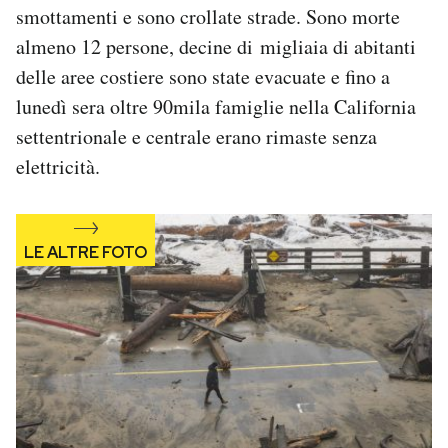
smottamenti e sono crollate strade. Sono morte
Notifiche mobile
Regala il Post
almeno 12 persone, decine di migliaia di abitanti
Hai bisogno di aiuto?
delle aree costiere sono state evacuate e fino a
Esci
lunedì sera oltre 90mila famiglie nella California
settentrionale e centrale erano rimaste senza
elettricità.