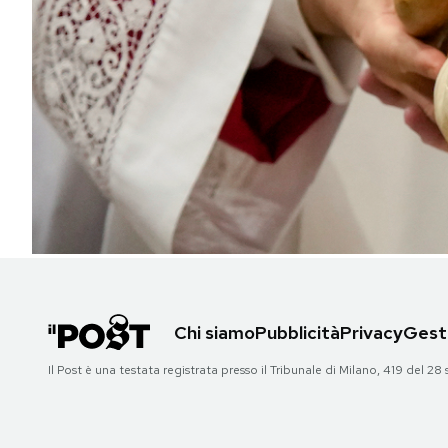
PODCAST
NEWSLETTER
I MIEI PREFERITI
SHOP
CALENDARIO
Chi siamo
Pubblicità
Privacy
Gesti
AREA PERSONALE
Il Post è una testata registrata presso il Tribunale di Milano, 419 del
Area Personale
Newsletter