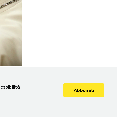
essibilità
Abbonati