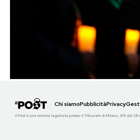
PODCAST
NEWSLETTER
I MIEI PREFERITI
SHOP
CALENDARIO
Chi siamo
Pubblicità
Privacy
Gesti
AREA PERSONALE
Il Post è una testata registrata presso il Tribunale di Milano, 419 del
Area Personale
Newsletter