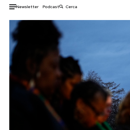
Newsletter
Podcast
Auto
HOME
Italia
Moda
Mondo
Libri
Politica
Consumismi
Tecnologia
Storie/Idee
Internet
Ok Boomer!
Scienza
Media
Cultura
Europa
Economia
Altrecose
Sport
Mondiali calcio 2026