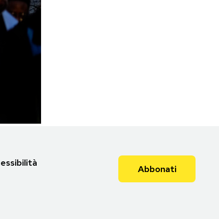
essibilità
Abbonati