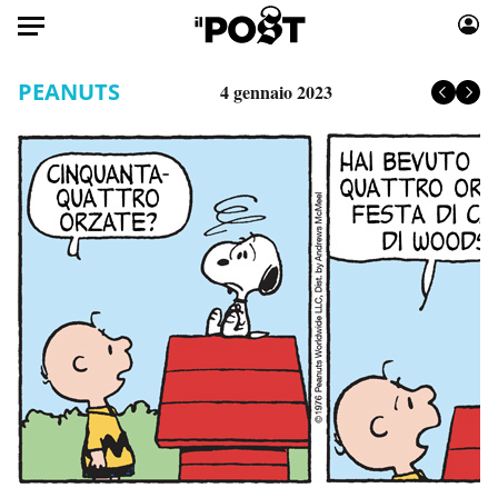
Auto
PEANUTS
4 gennaio 2023
HOME
Italia
Moda
Mondo
Libri
Politica
Consumismi
Tecnologia
Storie/Idee
Internet
Ok Boomer!
Scienza
Media
Cultura
Europa
Economia
Altrecose
Sport
Mondiali calcio 2026