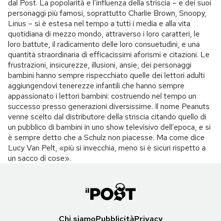
dal Post. La popolarità e l’influenza della striscia – e dei suoi
personaggi più famosi, soprattutto Charlie Brown, Snoopy,
Linus – si è estesa nel tempo a tutti i media e alla vita
quotidiana di mezzo mondo, attraverso i loro caratteri, le
loro battute, il radicamento delle loro consuetudini, e una
quantità straordinaria di efficacissimi aforismi e citazioni. Le
frustrazioni, insicurezze, illusioni, ansie, dei personaggi
bambini hanno sempre rispecchiato quelle dei lettori adulti
aggiungendovi tenerezze infantili che hanno sempre
appassionato i lettori bambini: costruendo nel tempo un
successo presso generazioni diversissime. Il nome Peanuts
venne scelto dal distributore della striscia citando quello di
un pubblico di bambini in uno show televisivo dell’epoca, e si
è sempre detto che a Schulz non piacesse. Ma come dice
Lucy Van Pelt, «più si invecchia, meno si è sicuri rispetto a
un sacco di cose».
Chi siamo
Pubblicità
Privacy