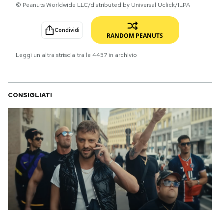
© Peanuts Worldwide LLC/distributed by Universal Uclick/ILPA
PODCAST
Condividi
RANDOM PEANUTS
NEWSLETTER
Leggi un'altra striscia tra le
4457
in archivio
I MIEI PREFERITI
CONSIGLIATI
SHOP
CALENDARIO
AREA PERSONALE
Area Personale
Newsletter