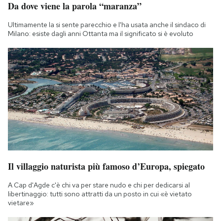
Da dove viene la parola “maranza”
Notifiche mobile
Regala il Post
Ultimamente la si sente parecchio e l'ha usata anche il sindaco di
Hai bisogno di aiuto?
Milano: esiste dagli anni Ottanta ma il significato si è evoluto
Esci
Il villaggio naturista più famoso d’Europa, spiegato
A Cap d'Agde c'è chi va per stare nudo e chi per dedicarsi al
libertinaggio: tutti sono attratti da un posto in cui «è vietato
vietare»