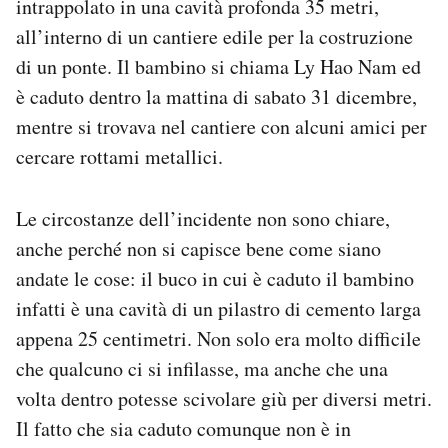
intrappolato in una cavità profonda 35 metri,
Notifiche mobile
all’interno di un cantiere edile per la costruzione
Regala il Post
di un ponte. Il bambino si chiama Ly Hao Nam ed
Hai bisogno di aiuto?
è caduto dentro la mattina di sabato 31 dicembre,
Esci
mentre si trovava nel cantiere con alcuni amici per
cercare rottami metallici.
Le circostanze dell’incidente non sono chiare,
anche perché non si capisce bene come siano
andate le cose: il buco in cui è caduto il bambino
infatti è una cavità di un pilastro di cemento larga
appena 25 centimetri. Non solo era molto difficile
che qualcuno ci si infilasse, ma anche che una
volta dentro potesse scivolare giù per diversi metri.
Il fatto che sia caduto comunque non è in