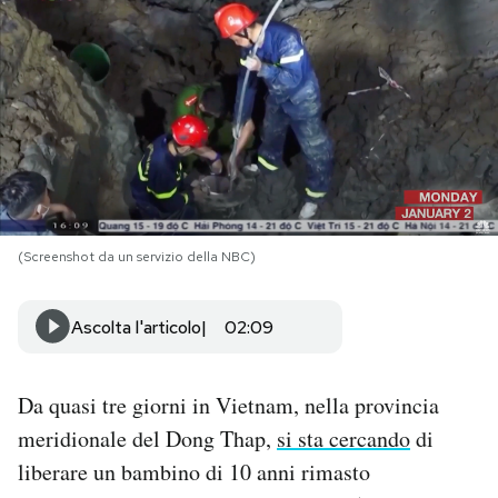
PODCAST
NEWSLETTER
I MIEI PREFERITI
(Screenshot da un servizio della NBC)
SHOP
Ascolta l'articolo
02:09
CALENDARIO
Da quasi tre giorni in Vietnam, nella provincia
AREA PERSONALE
meridionale del Dong Thap,
si sta cercando
di
Area Personale
liberare un bambino di 10 anni rimasto
Newsletter