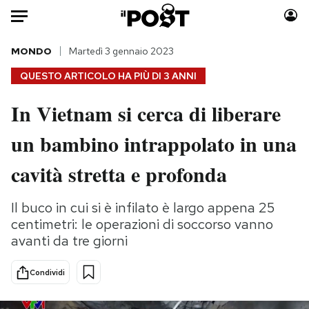
Auto
MONDO
Martedì 3 gennaio 2023
QUESTO ARTICOLO HA PIÙ DI
3 ANNI
HOME
In Vietnam si cerca di liberare
Italia
Moda
un bambino intrappolato in una
Mondo
Libri
Politica
Consumismi
cavità stretta e profonda
Tecnologia
Storie/Idee
Internet
Ok Boomer!
Il buco in cui si è infilato è largo appena 25
Scienza
Media
centimetri: le operazioni di soccorso vanno
Cultura
Europa
avanti da tre giorni
Economia
Altrecose
Condividi
Sport
Mondiali calcio 2026