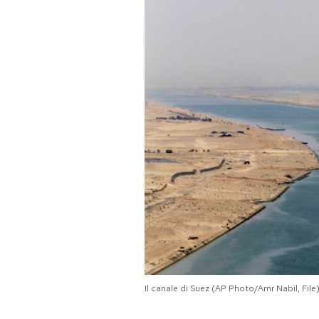
PODCAST
NEWSLETTER
I MIEI PREFERITI
SHOP
CALENDARIO
AREA PERSONALE
Il canale di Suez (AP Photo/Amr Nabil, File
Area Personale
Newsletter