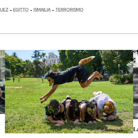
-
-
-
SUEZ
EGITTO
ISMAILIA
TERRORISMO
La