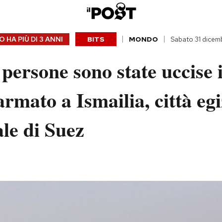
 HA PIÙ DI
3 ANNI
BITS
MONDO
Sabato 31 dicem
persone sono state uccise 
armato a Ismailia, città eg
le di Suez