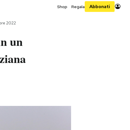
Abbonati
Shop
Regala
bre 2022
in un
iziana