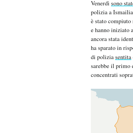
Venerdì
sono stat
Notifiche mobile
polizia a Ismailia
Regala il Post
è stato compiuto 
Hai bisogno di aiuto?
Esci
e hanno iniziato a
ancora stata iden
ha sparato in ris
di polizia
sentita
sarebbe il primo d
concentrati soprat