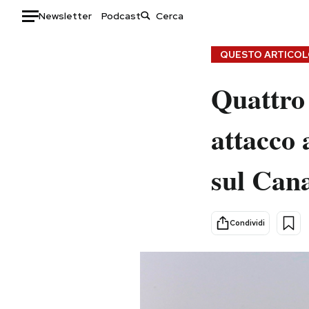
Newsletter
Podcast
Auto
QUESTO ARTICOLO
HOME
Quattro 
Italia
Moda
attacco 
Mondo
Libri
Politica
Consumismi
sul Cana
Tecnologia
Storie/Idee
Internet
Ok Boomer!
Scienza
Media
Condividi
Cultura
Europa
Economia
Altrecose
Sport
Mondiali calcio 2026