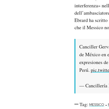
interferenza» nel
dell’ambasciatore
Ebrard ha scritto
che il Messico no
Canciller Gerv
de México en e
expresiones de 
Perú.
pic.twit
— Cancillería
Tag:
-
MESSICO