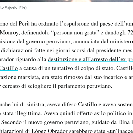
o Pajuelo, File)
rno del Perù ha ordinato l’espulsione dal paese dell’a
Monroy, definendolo “persona non grata” e dandogli 72
isione del governo peruviano, annunciata dal ministero 
e dichiarazioni fatte nei giorni scorsi dal presidente m
rador riguardo alla
destituzione e all’arresto dell’ex p
Castillo
a causa di un tentativo di colpo di stato. Castil
irazione marxista, era stato rimosso dal suo incarico e ar
 cercato di sciogliere il parlamento peruviano.
che lui di sinistra, aveva difeso Castillo e aveva sosten
 stata illegittima. Aveva quindi offerto asilo politico i
. Secondo il nuovo governo peruviano, guidato da Dina B
ichiarazioni di López Obrador sarebbero state «un’inacce