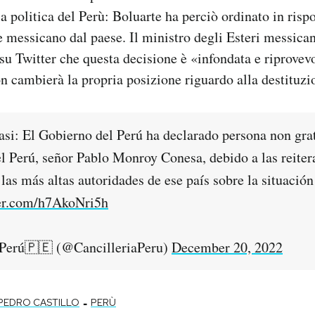
la politica del Perù: Boluarte ha perciò ordinato in risp
 messicano dal paese. Il ministro degli Esteri messic
 su Twitter che questa decisione è «infondata e riprovevo
n cambierà la propria posizione riguardo alla destituzio
asi: El Gobierno del Perú ha declarado persona non gra
l Perú, señor Pablo Monroy Conesa, debido a las reiter
las más altas autoridades de ese país sobre la situación 
ter.com/h7AkoNri5h
 Perú🇵🇪 (@CancilleriaPeru)
December 20, 2022
-
PEDRO CASTILLO
PERÙ