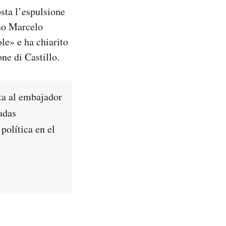
osta l’espulsione
ano Marcelo
le» e ha chiarito
ne di Castillo.
ta al embajador
adas
política en el