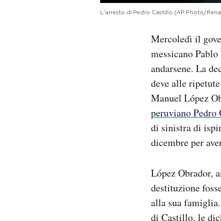
Notifiche mobile
L'arresto di Pedro Castillo (AP Photo/Renat
Regala il Post
Hai bisogno di aiuto?
Mercoledì il gove
Esci
messicano Pablo 
andarsene. La dec
deve alle ripetut
Manuel López Ob
peruviano Pedro 
di sinistra di isp
dicembre per aver
López Obrador, an
destituzione fosse
alla sua famiglia
di Castillo, le d