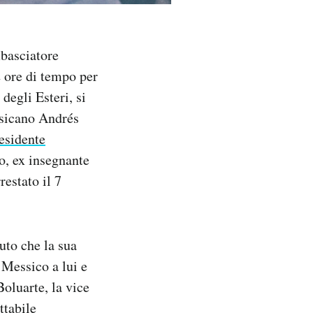
mbasciatore
 ore di tempo per
degli Esteri, si
essicano Andrés
residente
lo, ex insegnante
restato il 7
uto che la sua
n Messico a lui e
oluarte, la vice
ttabile