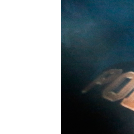
PODCAST
NEWSLETTER
I MIEI PREFERITI
SHOP
CALENDARIO
AREA PERSONALE
Area Personale
Newsletter