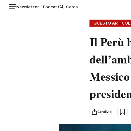
Newsletter
Podcast
Auto
QUESTO ARTICOLO
HOME
Il Perù 
Italia
Moda
dell’amb
Mondo
Libri
Politica
Consumismi
Messico 
Tecnologia
Storie/Idee
Internet
Ok Boomer!
presiden
Scienza
Media
Cultura
Europa
Economia
Altrecose
Condividi
Sport
Mondiali calcio 2026