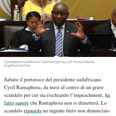
PODCAST
NEWSLETTER
I MIEI PREFERITI
SHOP
Il presidente sudafricano Cyril Ramaphosa (AP Photo/Nardus
Engelbrecht/File)
Sabato il portavoce del presidente sudafricano
CALENDARIO
Cyril Ramaphosa, da mesi al centro di un grave
scandalo per cui sta rischiando l’impeachment,
ha
AREA PERSONALE
fatto sapere
che Ramaphosa non si dimetterà. Lo
Area Personale
scandalo
riguarda
un ingente furto non denunciato
Newsletter