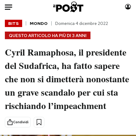
Auto
BITS
MONDO
Domenica 4 dicembre 2022
QUESTO ARTICOLO HA PIÙ DI
3 ANNI
HOME
Cyril Ramaphosa, il presidente
Italia
Moda
Mondo
Libri
del Sudafrica, ha fatto sapere
Politica
Consumismi
che non si dimetterà nonostante
Tecnologia
Storie/Idee
Internet
Ok Boomer!
un grave scandalo per cui sta
Scienza
Media
rischiando l’impeachment
Cultura
Europa
Economia
Altrecose
Sport
Mondiali calcio 2026
Condividi