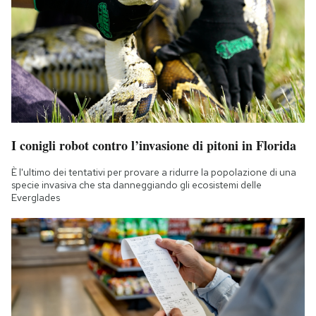
I conigli robot contro l’invasione di pitoni in Florida
È l'ultimo dei tentativi per provare a ridurre la popolazione di una
specie invasiva che sta danneggiando gli ecosistemi delle
Everglades