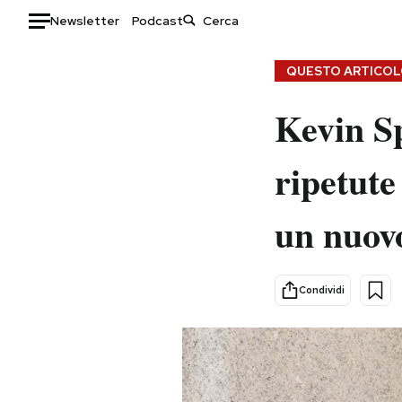
Newsletter
Podcast
Auto
QUESTO ARTICOLO
HOME
Kevin Sp
Italia
Moda
ripetute
Mondo
Libri
Politica
Consumismi
un nuov
Tecnologia
Storie/Idee
Internet
Ok Boomer!
Scienza
Media
Condividi
Cultura
Europa
Economia
Altrecose
Sport
Mondiali calcio 2026