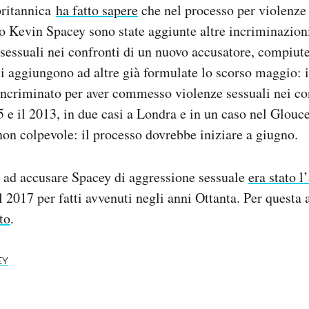
britannica
ha fatto sapere
che nel processo per violenze 
o Kevin Spacey sono state aggiunte altre incriminazion
 sessuali nei confronti di un nuovo accusatore, compiute 
i aggiungono ad altre già formulate lo scorso maggio: 
incriminato per aver commesso violenze sessuali nei con
5 e il 2013, in due casi a Londra e in un caso nel Glouc
 non colpevole: il processo dovrebbe iniziare a giugno.
 ad accusare Spacey di aggressione sessuale
era stato l
 2017 per fatti avvenuti negli anni Ottanta. Per quest
to
.
EY