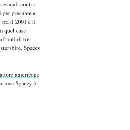
sessuali contro
i per presunte e
fra il 2001 e il
in quel caso
fronti di tre
estershire. Spacey
’attore americano
a accusa Spacey
è