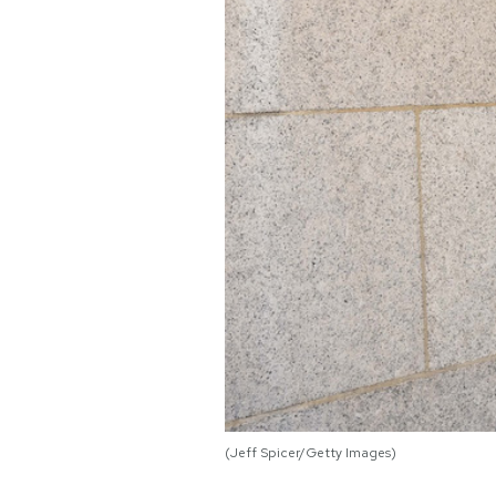
PODCAST
NEWSLETTER
I MIEI PREFERITI
SHOP
CALENDARIO
AREA PERSONALE
(Jeff Spicer/Getty Images)
Area Personale
Newsletter