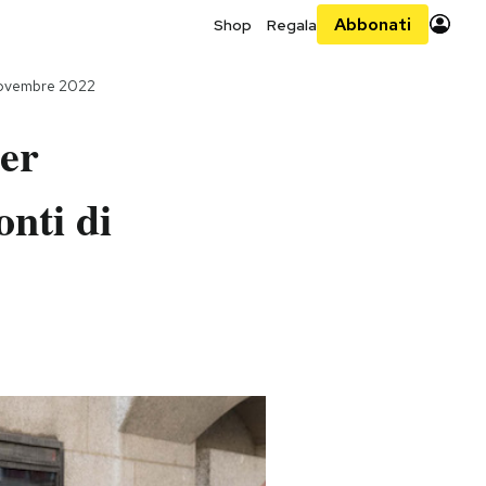
Abbonati
Shop
Regala
novembre 2022
per
onti di