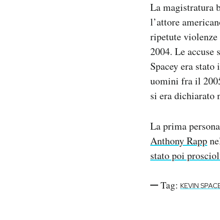
La magistratura 
Notifiche mobile
l’attore american
Regala il Post
Hai bisogno di aiuto?
ripetute violenze
Esci
2004. Le accuse s
Spacey era stato 
uomini fra il 200
si era dichiarato
La prima persona
Anthony Rapp
nel
stato poi prosciol
Tag:
KEVIN SPAC