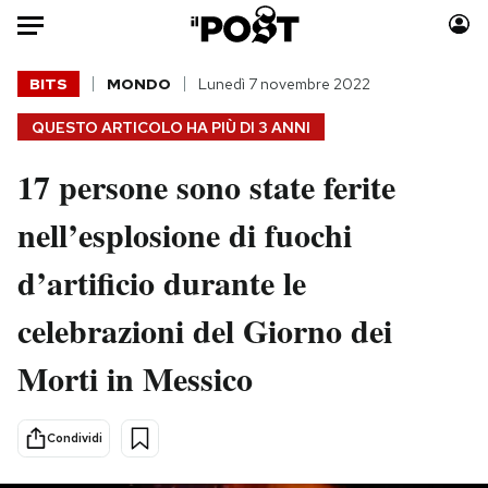
Auto
BITS
MONDO
Lunedì 7 novembre 2022
QUESTO ARTICOLO HA PIÙ DI
3 ANNI
HOME
17 persone sono state ferite
Italia
Moda
Mondo
Libri
nell’esplosione di fuochi
Politica
Consumismi
d’artificio durante le
Tecnologia
Storie/Idee
Internet
Ok Boomer!
celebrazioni del Giorno dei
Scienza
Media
Morti in Messico
Cultura
Europa
Economia
Altrecose
Sport
Mondiali calcio 2026
Condividi