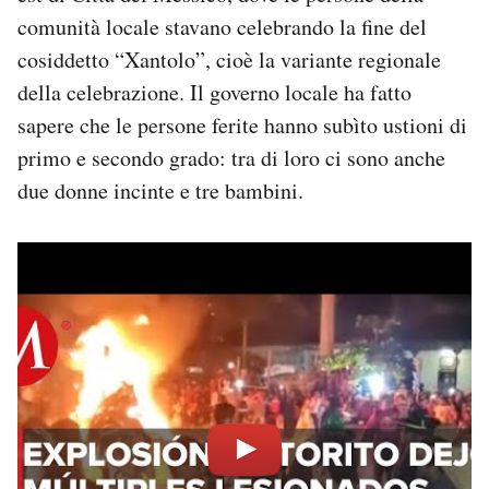
Notifiche mobile
comunità locale stavano celebrando la fine del
Regala il Post
cosiddetto “Xantolo”, cioè la variante regionale
Hai bisogno di aiuto?
della celebrazione. Il governo locale ha fatto
Esci
sapere che le persone ferite hanno subìto ustioni di
primo e secondo grado: tra di loro ci sono anche
due donne incinte e tre bambini.