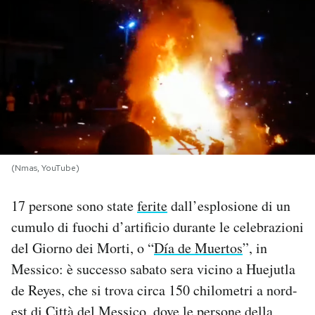
PODCAST
NEWSLETTER
I MIEI PREFERITI
SHOP
(Nmas, YouTube)
17 persone sono state
ferite
dall’esplosione di un
CALENDARIO
cumulo di fuochi d’artificio durante le celebrazioni
del Giorno dei Morti, o “
Día de Muertos
”, in
AREA PERSONALE
Messico: è successo sabato sera vicino a Huejutla
de Reyes, che si trova circa 150 chilometri a nord-
Area Personale
Newsletter
est di Città del Messico, dove le persone della