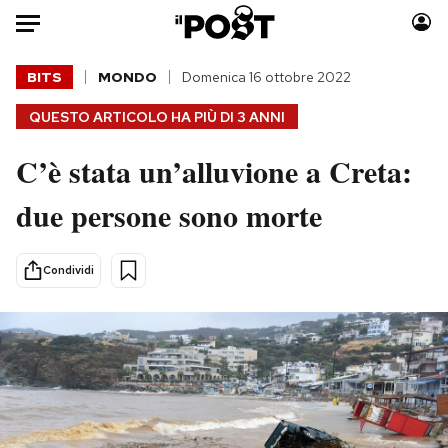
Auto
BITS
MONDO
Domenica 16 ottobre 2022
QUESTO ARTICOLO HA PIÙ DI
3 ANNI
HOME
C’è stata un’alluvione a Creta:
Italia
Moda
Mondo
Libri
due persone sono morte
Politica
Consumismi
Tecnologia
Storie/Idee
Condividi
Internet
Ok Boomer!
Scienza
Media
Cultura
Europa
Economia
Altrecose
Sport
Mondiali calcio 2026