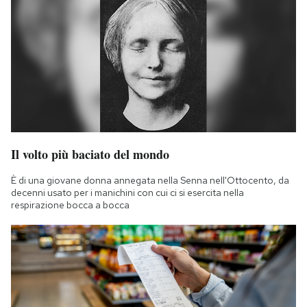
Il volto più baciato del mondo
È di una giovane donna annegata nella Senna nell'Ottocento, da
decenni usato per i manichini con cui ci si esercita nella
respirazione bocca a bocca