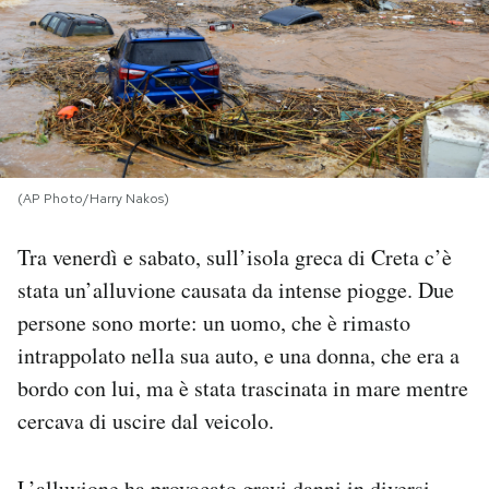
PODCAST
NEWSLETTER
I MIEI PREFERITI
(AP Photo/Harry Nakos)
Tra venerdì e sabato, sull’isola greca di Creta c’è
SHOP
stata un’alluvione causata da intense piogge. Due
persone sono morte: un uomo, che è rimasto
CALENDARIO
intrappolato nella sua auto, e una donna, che era a
bordo con lui, ma è stata trascinata in mare mentre
AREA PERSONALE
cercava di uscire dal veicolo.
Area Personale
Newsletter
L’alluvione ha provocato gravi danni in diversi