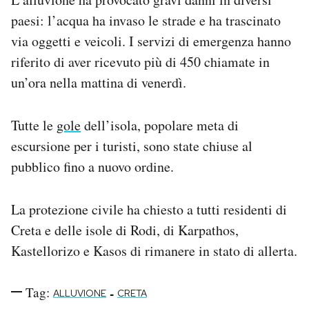
Notifiche mobile
paesi: l’acqua ha invaso le strade e ha trascinato
Regala il Post
via oggetti e veicoli. I servizi di emergenza hanno
Hai bisogno di aiuto?
riferito di aver ricevuto più di 450 chiamate in
Esci
un’ora nella mattina di venerdì.
Tutte le
gole
dell’isola, popolare meta di
escursione per i turisti, sono state chiuse al
pubblico fino a nuovo ordine.
La protezione civile ha chiesto a tutti residenti di
Creta e delle isole di Rodi, di Karpathos,
Kastellorizo e Kasos di rimanere in stato di allerta.
Tag:
-
ALLUVIONE
CRETA