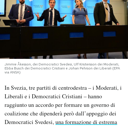
PODCAST
NEWSLETTER
I MIEI PREFERITI
Jimmie Åkesson, dei Democratici Svedesi, Ulf Kristersson dei Moderati,
SHOP
Ebba Busch dei Democratici Cristiani e Johan Pehrson dei Liberali (EPA
via ANSA)
In Svezia, tre partiti di centrodestra – i Moderati, i
CALENDARIO
Liberali e i Democratici Cristiani – hanno
raggiunto un accordo per formare un governo di
AREA PERSONALE
coalizione che dipenderà però dall’appoggio dei
Area Personale
Democratici Svedesi,
una formazione di estrema
Newsletter