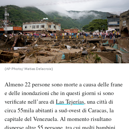
PODCAST
NEWSLETTER
I MIEI PREFERITI
SHOP
(AP Photo/ Matias Delacroix)
Almeno 22 persone sono morte a causa delle frane
CALENDARIO
e delle inondazioni che in questi giorni si sono
verificate nell’area di
Las Tejerías
, una città di
AREA PERSONALE
circa 55mila abitanti a sud-ovest di Caracas, la
capitale del Venezuela. Al momento risultano
Area Personale
Newsletter
disperse altre 55 persone, tra cui molti bambini.