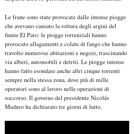
Notifiche mobile
Regala il Post
Le frane sono state provocate dalle intense piogge
Hai bisogno di aiuto?
che avevano causato la rottura degli argini del
Esci
fiume El Pato: le piogge torrenziali hanno
provocato allagamenti e colate di fango che hanno
travolto numerose abitazioni e negozi, trascinando
via alberi, automobili e detriti. Le piogge intense
hanno fatto esondare anche altri cinque torrenti
sempre nella stessa zona, dove più di mille
operatori sono al lavoro nelle operazioni di
soccorso. Il governo del presidente Nicolás
Maduro ha dichiarato tre giorni di lutto.