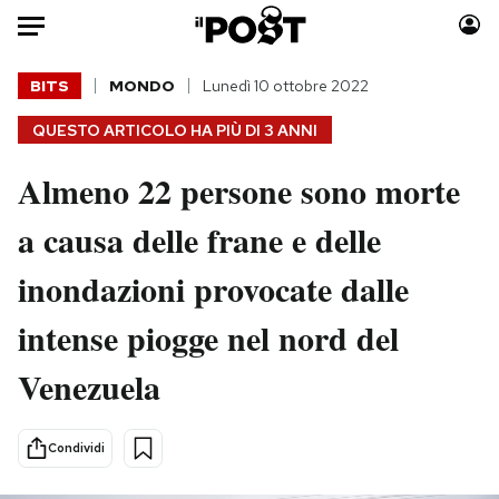
Auto
BITS
MONDO
Lunedì 10 ottobre 2022
QUESTO ARTICOLO HA PIÙ DI
3 ANNI
HOME
Almeno 22 persone sono morte
Italia
Moda
Mondo
Libri
a causa delle frane e delle
Politica
Consumismi
inondazioni provocate dalle
Tecnologia
Storie/Idee
Internet
Ok Boomer!
intense piogge nel nord del
Scienza
Media
Venezuela
Cultura
Europa
Economia
Altrecose
Sport
Mondiali calcio 2026
Condividi