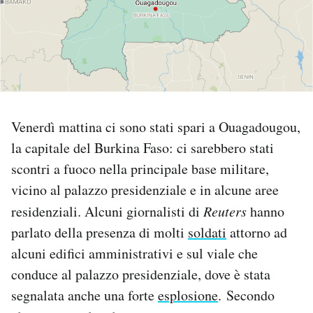
PODCAST
NEWSLETTER
I MIEI PREFERITI
Venerdì mattina ci sono stati spari a Ouagadougou,
la capitale del Burkina Faso: ci sarebbero stati
scontri a fuoco nella principale base militare,
SHOP
vicino al palazzo presidenziale e in alcune aree
residenziali. Alcuni giornalisti di
Reuters
hanno
CALENDARIO
parlato della presenza di molti
soldati
attorno ad
alcuni edifici amministrativi e sul viale che
AREA PERSONALE
conduce al palazzo presidenziale, dove è stata
Area Personale
segnalata anche una forte
esplosione
. Secondo
Newsletter