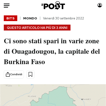
Auto
BITS
MONDO
Venerdì 30 settembre 2022
QUESTO ARTICOLO HA PIÙ DI
3 ANNI
HOME
Ci sono stati spari in varie zone
Italia
Moda
Mondo
Libri
di Ouagadougou, la capitale del
Politica
Consumismi
Burkina Faso
Tecnologia
Storie/Idee
Internet
Ok Boomer!
Scienza
Media
Condividi
Cultura
Europa
Economia
Altrecose
Sport
Mondiali calcio 2026