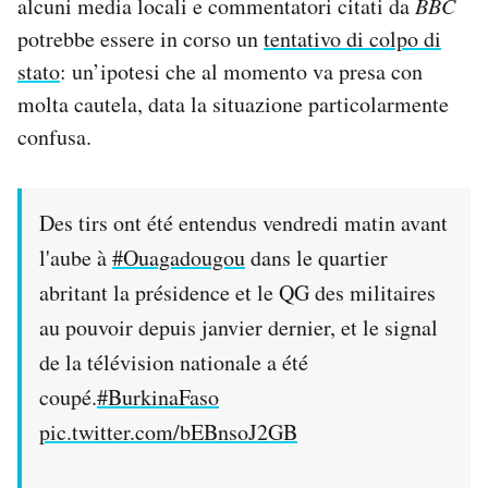
alcuni media locali e commentatori citati da
BBC
Notifiche mobile
potrebbe essere in corso un
tentativo di colpo di
Regala il Post
stato
: un’ipotesi che al momento va presa con
Hai bisogno di aiuto?
molta cautela, data la situazione particolarmente
Esci
confusa.
Des tirs ont été entendus vendredi matin avant
l'aube à
#Ouagadougou
dans le quartier
abritant la présidence et le QG des militaires
au pouvoir depuis janvier dernier, et le signal
de la télévision nationale a été
coupé.
#BurkinaFaso
pic.twitter.com/bEBnsoJ2GB