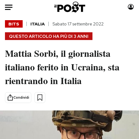
Auto
BITS
ITALIA
Sabato 17 settembre 2022
QUESTO ARTICOLO HA PIÙ DI
3 ANNI
HOME
Mattia Sorbi, il giornalista
Italia
Moda
Mondo
Libri
italiano ferito in Ucraina, sta
Politica
Consumismi
rientrando in Italia
Tecnologia
Storie/Idee
Internet
Ok Boomer!
Scienza
Media
Condividi
Cultura
Europa
Economia
Altrecose
Sport
Mondiali calcio 2026