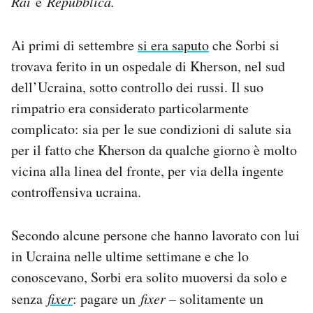
Rai
e
Repubblica.
Notifiche mobile
Regala il Post
Ai primi di settembre
si era saputo
che Sorbi si
Hai bisogno di aiuto?
trovava ferito in un ospedale di Kherson, nel sud
Esci
dell’Ucraina, sotto controllo dei russi. Il suo
rimpatrio era considerato particolarmente
complicato: sia per le sue condizioni di salute sia
per il fatto che Kherson da qualche giorno è molto
vicina alla linea del fronte, per via della ingente
controffensiva ucraina.
Secondo alcune persone che hanno lavorato con lui
in Ucraina nelle ultime settimane e che lo
conoscevano, Sorbi era solito muoversi da solo e
senza
fixer
: pagare un
fixer
– solitamente un