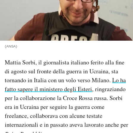
PODCAST
NEWSLETTER
(ANSA)
I MIEI PREFERITI
Mattia Sorbi, il giornalista italiano ferito alla fine
di agosto sul fronte della guerra in Ucraina, sta
SHOP
tornando in Italia con un volo verso Milano.
Lo ha
fatto sapere il ministero degli Esteri
, ringraziando
CALENDARIO
per la collaborazione la Croce Rossa russa. Sorbi
era in Ucraina per seguire la guerra come
AREA PERSONALE
freelance, collaborava con alcune testate
Area Personale
internazionali e in passato aveva lavorato anche per
Newsletter