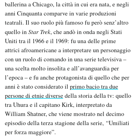
ballerina a Chicago, la città in cui era nata, e negli
Notifiche mobile
anni Cinquanta comparve in varie produzioni
Regala il Post
Hai bisogno di aiuto?
teatrali. Il suo ruolo più famoso fu però senz’altro
Esci
quello in
Star Trek
, che andò in onda negli Stati
Uniti tra il 1966 e il 1969: fu una delle prime
attrici afroamericane a interpretare un personaggio
con un ruolo di comando in una serie televisiva –
una scelta molto insolita e all’avanguardia per
l’epoca – e fu anche protagonista di quello che per
anni è stato considerato il
primo bacio tra due
persone di etnie diverse
della storia della tv: quello
tra Uhura e il capitano Kirk, interpretato da
William Shatner, che viene mostrato nel decimo
episodio della terza stagione della serie, “Umiliati
per forza maggiore”.