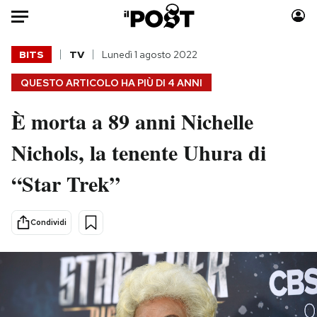
Auto
BITS
TV
Lunedì 1 agosto 2022
QUESTO ARTICOLO HA PIÙ DI
4 ANNI
HOME
È morta a 89 anni Nichelle
Italia
Moda
Mondo
Libri
Nichols, la tenente Uhura di
Politica
Consumismi
“Star Trek”
Tecnologia
Storie/Idee
Internet
Ok Boomer!
Scienza
Media
Condividi
Cultura
Europa
Economia
Altrecose
Sport
Mondiali calcio 2026