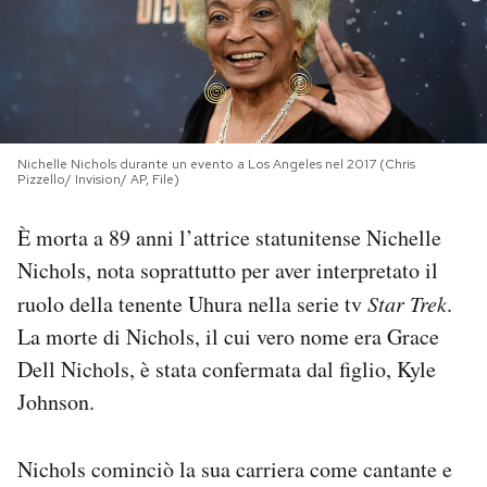
PODCAST
NEWSLETTER
Nichelle Nichols durante un evento a Los Angeles nel 2017 (Chris
Pizzello/ Invision/ AP, File)
I MIEI PREFERITI
È morta a 89 anni l’attrice statunitense Nichelle
SHOP
Nichols, nota soprattutto per aver interpretato il
ruolo della tenente Uhura nella serie tv
Star Trek
.
CALENDARIO
La morte di Nichols, il cui vero nome era Grace
Dell Nichols, è stata confermata dal figlio, Kyle
Johnson.
AREA PERSONALE
Area Personale
Nichols cominciò la sua carriera come cantante e
Newsletter