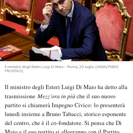
PODCAST
NEWSLETTER
I MIEI PREFERITI
Il ministro degli Esteri Luigi Di Maio – Roma, 20 luglio (ANSA/FABIO
SHOP
FRUSTACI)
Il ministro degli Esteri Luigi Di Maio ha detto alla
CALENDARIO
trasmissione
Mezz’ora in più
che il suo nuovo
partito si chiamerà Impegno Civico: lo presenterà
AREA PERSONALE
lunedì insieme a Bruno Tabacci, storico esponente
del centro, che è il co-fondatore. Si pensa che Di
Area Personale
Newsletter
Maio e il suo partito si alleeranno con il Partito