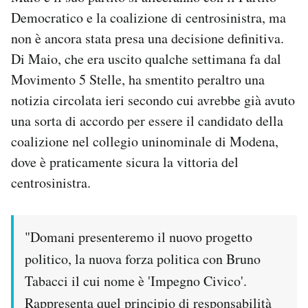
Notifiche mobile
Democratico e la coalizione di centrosinistra, ma
Regala il Post
non è ancora stata presa una decisione definitiva.
Hai bisogno di aiuto?
Di Maio, che era uscito qualche settimana fa dal
Esci
Movimento 5 Stelle, ha smentito peraltro una
notizia circolata ieri secondo cui avrebbe già avuto
una sorta di accordo per essere il candidato della
coalizione nel collegio uninominale di Modena,
dove è praticamente sicura la vittoria del
centrosinistra.
"Domani presenteremo il nuovo progetto
politico, la nuova forza politica con Bruno
Tabacci il cui nome è 'Impegno Civico'.
Rappresenta quel principio di responsabilità