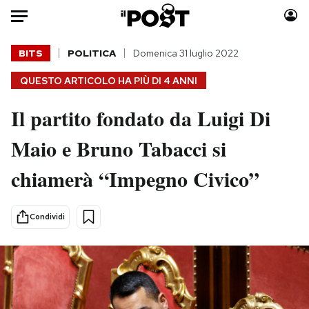
Auto
BITS
POLITICA
Domenica 31 luglio 2022
QUESTO ARTICOLO HA PIÙ DI
4 ANNI
HOME
Il partito fondato da Luigi Di
Italia
Moda
Mondo
Libri
Maio e Bruno Tabacci si
Politica
Consumismi
chiamerà “Impegno Civico”
Tecnologia
Storie/Idee
Internet
Ok Boomer!
Scienza
Media
Condividi
Cultura
Europa
Economia
Altrecose
Sport
Mondiali calcio 2026