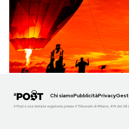
PODCAST
NEWSLETTER
I MIEI PREFERITI
SHOP
CALENDARIO
Chi siamo
Pubblicità
Privacy
Gesti
AREA PERSONALE
Il Post è una testata registrata presso il Tribunale di Milano, 419 del
Area Personale
Newsletter