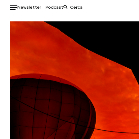
Newsletter
Podcast
Auto
HOME
Italia
Moda
Mondo
Libri
Politica
Consumismi
Tecnologia
Storie/Idee
Internet
Ok Boomer!
Scienza
Media
Cultura
Europa
Economia
Altrecose
Sport
Mondiali calcio 2026