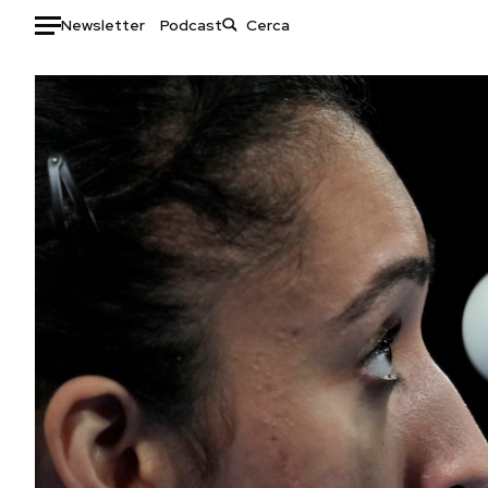
Newsletter
Podcast
Auto
HOME
Italia
Moda
Mondo
Libri
Politica
Consumismi
Tecnologia
Storie/Idee
Internet
Ok Boomer!
Scienza
Media
Cultura
Europa
Economia
Altrecose
Sport
Mondiali calcio 2026