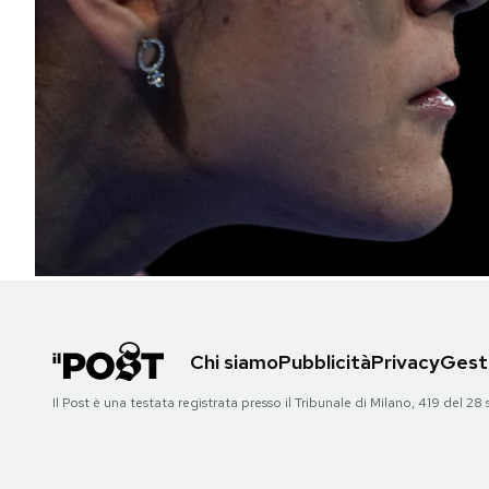
PODCAST
NEWSLETTER
I MIEI PREFERITI
SHOP
CALENDARIO
Chi siamo
Pubblicità
Privacy
Gesti
AREA PERSONALE
Il Post è una testata registrata presso il Tribunale di Milano, 419 del
Area Personale
Newsletter