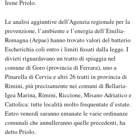
Irene Priolo.
Notifiche mobile
Regala il Post
Le analisi aggiuntive dell’Agenzia regionale per la
Hai bisogno di aiuto?
Esci
prevenzione, l’ambiente e l’energia dell’Emilia-
Romagna (Arpae) hanno trovato valori del batterio
Escherichia coli entro i limiti fissati dalla legge. I
divieti riguardavano un tratto di spiaggia nel
comune di Goro (provincia di Ferrara), uno a
Pinarella di Cervia e altri 26 tratti in provincia di
Rimini, più precisamente nei comuni di Bellaria-
Igea Marina, Rimini, Riccione, Misano Adriatico e
Cattolica: tutte località molto frequentate d’estate.
Entro venerdì saranno emanate le varie ordinanze
comunali che annulleranno quelle precedenti, ha
detto Priolo.