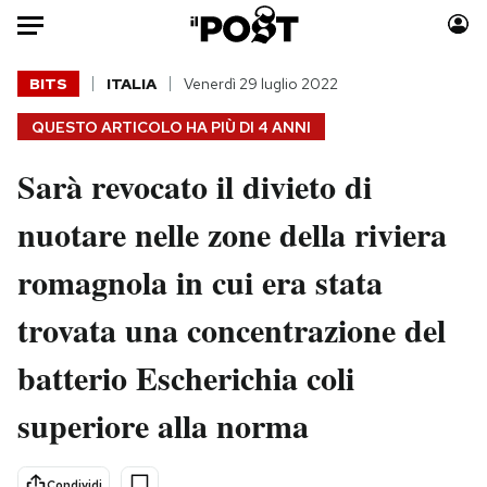
Auto
BITS
ITALIA
Venerdì 29 luglio 2022
QUESTO ARTICOLO HA PIÙ DI
4 ANNI
HOME
Sarà revocato il divieto di
Italia
Moda
Mondo
Libri
nuotare nelle zone della riviera
Politica
Consumismi
romagnola in cui era stata
Tecnologia
Storie/Idee
Internet
Ok Boomer!
trovata una concentrazione del
Scienza
Media
batterio Escherichia coli
Cultura
Europa
Economia
Altrecose
superiore alla norma
Sport
Mondiali calcio 2026
Condividi