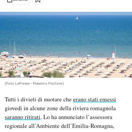
PODCAST
NEWSLETTER
I MIEI PREFERITI
SHOP
(Foto LaPresse - Massimo Paolone)
CALENDARIO
Tutti i divieti di nuotare che
erano stati emessi
giovedì in alcune zone della riviera romagnola
AREA PERSONALE
saranno ritirati
. Lo ha annunciato l’assessora
Area Personale
regionale all’Ambiente dell’Emilia-Romagna,
Newsletter