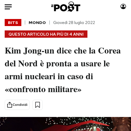
Auto
BITS
MONDO
Giovedì 28 luglio 2022
QUESTO ARTICOLO HA PIÙ DI
4 ANNI
HOME
Kim Jong-un dice che la Corea
Italia
Moda
Mondo
Libri
del Nord è pronta a usare le
Politica
Consumismi
armi nucleari in caso di
Tecnologia
Storie/Idee
Internet
Ok Boomer!
«confronto militare»
Scienza
Media
Cultura
Europa
Condividi
Economia
Altrecose
Sport
Mondiali calcio 2026