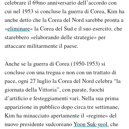
celebrare il 69mo anniversario dell’accordo con
Notifiche mobile
cui nel 1953 si concluse la guerra di Corea, Kim ha
Regala il Post
anche detto che la Corea del Nord sarebbe pronta a
Hai bisogno di aiuto?
Esci
«
eliminare
» la Corea del Sud e il suo esercito, che
starebbero «elaborando delle strategie» per
attaccare militarmente il paese.
Anche se la guerra di Corea (1950-1953) si
concluse con una tregua e non con un trattato di
pace, ogni 27 luglio la Corea del Nord celebra “la
giornata della Vittoria”, con parate, fuochi
d’artificio e festeggiamenti vari. Nella sua prima
apparizione in pubblico dopo circa tre settimane,
Kim ha minacciato apertamente il «regime» del
nuovo presidente sudcoreano
Yoon Suk-yeol
, che