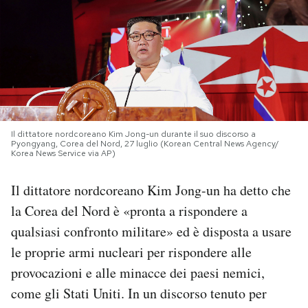
PODCAST
NEWSLETTER
I MIEI PREFERITI
Il dittatore nordcoreano Kim Jong-un durante il suo discorso a
Pyongyang, Corea del Nord, 27 luglio (Korean Central News Agency/
Korea News Service via AP)
SHOP
Il dittatore nordcoreano Kim Jong-un ha detto che
la Corea del Nord è «pronta a rispondere a
CALENDARIO
qualsiasi confronto militare» ed è disposta a usare
le proprie armi nucleari per rispondere alle
AREA PERSONALE
provocazioni e alle minacce dei paesi nemici,
Area Personale
come gli Stati Uniti. In un discorso tenuto per
Newsletter