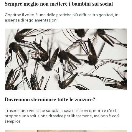
Sempre meglio non mettere i bambini sui social
Notifiche mobile
Regala il Post
Coprirne il volto è una delle pratiche più diffuse tra genitori, in
Hai bisogno di aiuto?
assenza di regolamentazioni
Esci
Dovremmo sterminare tutte le zanzare?
Trasportano virus che sono la causa di milioni di morti e c'è chi
propone una soluzione drastica per liberarsene, ma non è così
semplice