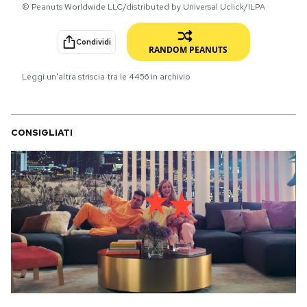
© Peanuts Worldwide LLC/distributed by Universal Uclick/ILPA
PODCAST
Condividi
RANDOM PEANUTS
NEWSLETTER
Leggi un'altra striscia tra le
4456
in archivio
I MIEI PREFERITI
CONSIGLIATI
SHOP
CALENDARIO
AREA PERSONALE
Area Personale
Newsletter