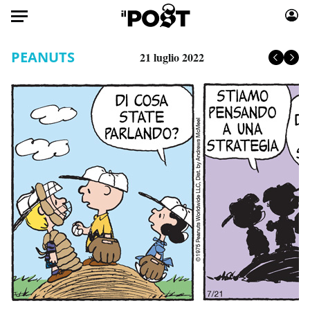
Auto
PEANUTS
21 luglio 2022
HOME
Italia
Moda
Mondo
Libri
Politica
Consumismi
Tecnologia
Storie/Idee
Internet
Ok Boomer!
Scienza
Media
Cultura
Europa
Economia
Altrecose
Sport
Mondiali calcio 2026