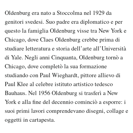
Notifiche mobile
Oldenburg era nato a Stoccolma nel 1929 da
Regala il Post
Hai bisogno di aiuto?
genitori svedesi. Suo padre era diplomatico e per
Esci
questo la famiglia Oldenburg visse tra New York e
Chicago, dove Claes Oldenburg crebbe prima di
studiare letteratura e storia dell’arte all’Università
di Yale. Negli anni Cinquanta, Oldenburg tornò a
Chicago, dove completò la sua formazione
studiando con Paul Wieghardt, pittore allievo di
Paul Klee al celebre istituto artistico tedesco
Bauhaus. Nel 1956 Oldenburg si trasferì a New
York e alla fine del decennio cominciò a esporre: i
suoi primi lavori comprendevano disegni, collage e
oggetti in cartapesta.