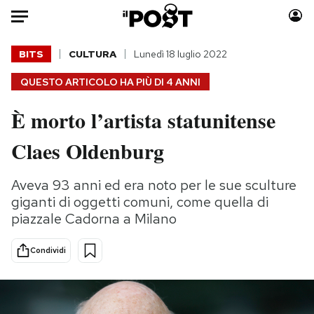
Auto
BITS
CULTURA
Lunedì 18 luglio 2022
QUESTO ARTICOLO HA PIÙ DI
4 ANNI
HOME
È morto l’artista statunitense
Italia
Moda
Mondo
Libri
Claes Oldenburg
Politica
Consumismi
Tecnologia
Storie/Idee
Aveva 93 anni ed era noto per le sue sculture
Internet
Ok Boomer!
giganti di oggetti comuni, come quella di
piazzale Cadorna a Milano
Scienza
Media
Cultura
Europa
Condividi
Economia
Altrecose
Sport
Mondiali calcio 2026