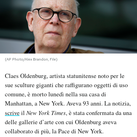
PODCAST
NEWSLETTER
I MIEI PREFERITI
(AP Photo/Alex Brandon, File)
SHOP
Claes Oldenburg, artista statunitense noto per le
sue sculture giganti che raffigurano oggetti di uso
comune, è morto lunedì nella sua casa di
CALENDARIO
Manhattan, a New York. Aveva 93 anni. La notizia,
scrive
il
New York Times
, è stata confermata da una
AREA PERSONALE
delle gallerie d’arte con cui Oldenburg aveva
Area Personale
collaborato di più, la Pace di New York.
Newsletter