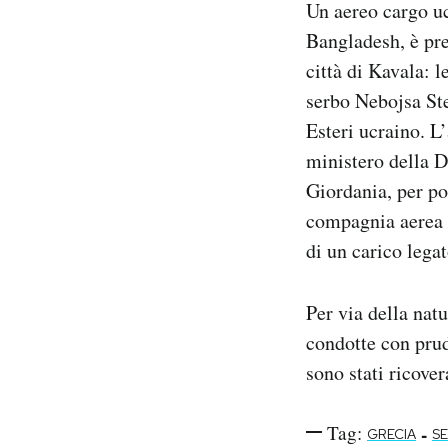
Un aereo cargo uc
Notifiche mobile
Bangladesh, è prec
Regala il Post
città di Kavala: 
Hai bisogno di aiuto?
Esci
serbo Nebojsa Ste
Esteri ucraino. L
ministero della 
Giordania, per p
compagnia aerea u
di un carico lega
Per via della natu
condotte con prud
sono stati ricover
Tag:
-
GRECIA
SE