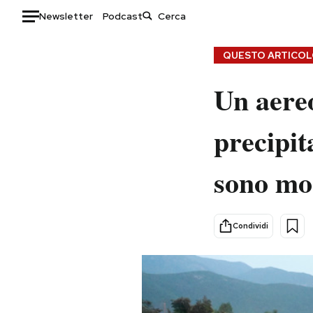
Newsletter
Podcast
Auto
QUESTO ARTICOLO
HOME
Un aereo
Italia
Moda
precipit
Mondo
Libri
Politica
Consumismi
sono mo
Tecnologia
Storie/Idee
Internet
Ok Boomer!
Scienza
Media
Condividi
Cultura
Europa
Economia
Altrecose
Sport
Mondiali calcio 2026