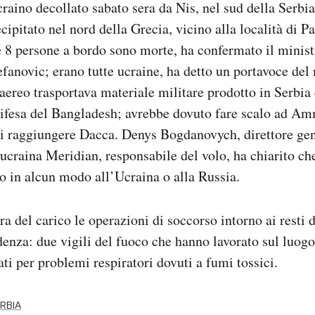
raino decollato sabato sera da Nis, nel sud della Serbia,
ipitato nel nord della Grecia, vicino alla località di Pa
le 8 persone a bordo sono morte, ha confermato il minist
fanovic; erano tutte ucraine, ha detto un portavoce del 
’aereo trasportava materiale militare prodotto in Serbia 
Difesa del Bangladesh; avrebbe dovuto fare scalo ad Am
oi raggiungere Dacca. Denys Bogdanovych, direttore gen
craina Meridian, responsabile del volo, ha chiarito che
to in alcun modo all’Ucraina o alla Russia.
ra del carico le operazioni di soccorso intorno ai resti 
enza: due vigili del fuoco che hanno lavorato sul luogo
ati per problemi respiratori dovuti a fumi tossici.
RBIA