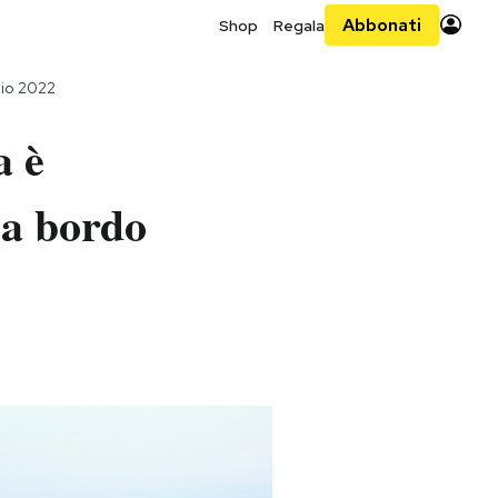
Abbonati
Shop
Regala
lio 2022
a è
 a bordo