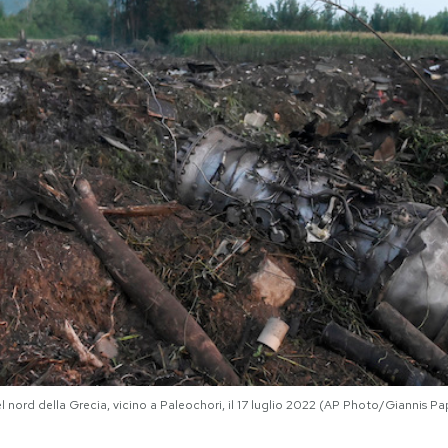
el nord della Grecia, vicino a Paleochori, il 17 luglio 2022 (AP Photo/Giannis P