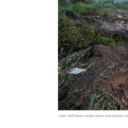
PODCAST
NEWSLETTER
I MIEI PREFERITI
SHOP
CALENDARIO
AREA PERSONALE
I resti dell'aereo cargo serbo precipitato n
Area Personale
Newsletter