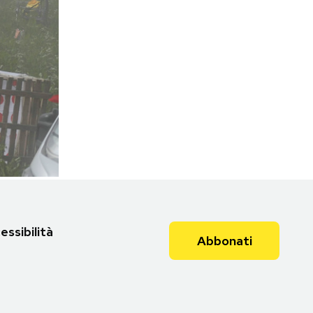
essibilità
Abbonati