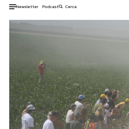
Newsletter
Podcast
Auto
HOME
Italia
Moda
Mondo
Libri
Politica
Consumismi
Tecnologia
Storie/Idee
Internet
Ok Boomer!
Scienza
Media
Cultura
Europa
Economia
Altrecose
Sport
Mondiali calcio 2026