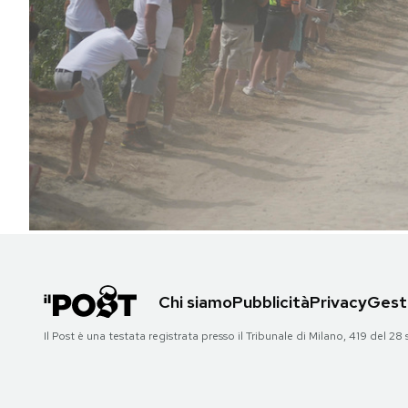
PODCAST
NEWSLETTER
I MIEI PREFERITI
SHOP
CALENDARIO
Chi siamo
Pubblicità
Privacy
Gesti
AREA PERSONALE
Il Post è una testata registrata presso il Tribunale di Milano, 419 del
Area Personale
Newsletter