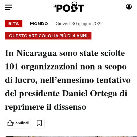
Auto
BITS
MONDO
Giovedì 30 giugno 2022
QUESTO ARTICOLO HA PIÙ DI
4 ANNI
HOME
In Nicaragua sono state sciolte
Italia
Moda
Mondo
Libri
101 organizzazioni non a scopo
Politica
Consumismi
di lucro, nell’ennesimo tentativo
Tecnologia
Storie/Idee
Internet
Ok Boomer!
del presidente Daniel Ortega di
Scienza
Media
reprimere il dissenso
Cultura
Europa
Economia
Altrecose
Sport
Mondiali calcio 2026
Condividi