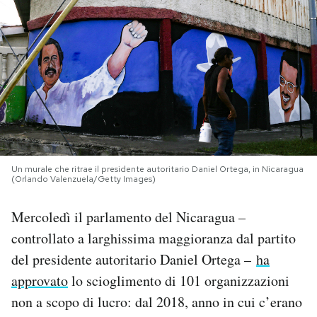
PODCAST
NEWSLETTER
I MIEI PREFERITI
SHOP
Un murale che ritrae il presidente autoritario Daniel Ortega, in Nicaragua
(Orlando Valenzuela/Getty Images)
Mercoledì il parlamento del Nicaragua –
CALENDARIO
controllato a larghissima maggioranza dal partito
del presidente autoritario Daniel Ortega –
ha
AREA PERSONALE
approvato
lo scioglimento di 101 organizzazioni
Area Personale
non a scopo di lucro: dal 2018, anno in cui c’erano
Newsletter