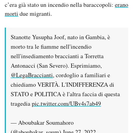
c’era già stato un incendio nella baraccopoli:
erano
morti
due migranti.
Stanotte Yusupha Joof, nato in Gambia, è
morto tra le fiamme nell'incendio
nell'insediamento braccianti a Torretta
Antonacci (San Severo). Esprimiamo,
@LegaBraccianti
, cordoglio a familiari e
chiediamo VERITÀ. L'INDIFFERENZA di
STATO e POLITICA è l'altra faccia di questa
tragedia
pic.twitter.com/UBv4s7ab49
— Aboubakar Soumahoro
(@aboubakar_soum)
June 27, 2022