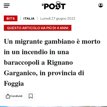
Auto
BITS
ITALIA
Lunedì 27 giugno 2022
QUESTO ARTICOLO HA PIÙ DI
4 ANNI
HOME
Un migrante gambiano è morto
Italia
Moda
Mondo
Libri
in un incendio in una
Politica
Consumismi
baraccopoli a Rignano
Tecnologia
Storie/Idee
Internet
Ok Boomer!
Garganico, in provincia di
Scienza
Media
Foggia
Cultura
Europa
Economia
Altrecose
Sport
Mondiali calcio 2026
Condividi