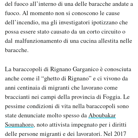
del fuoco all’interno di una delle baracche andate a
Notifiche mobile
fuoco. Al momento non si conoscono le cause
Regala il Post
dell’incendio, ma gli investigatori ipotizzano che
Hai bisogno di aiuto?
Esci
possa essere stato causato da un corto circuito o
dal malfunzionamento di una cucina allestita nelle
baracche.
La baraccopoli di Rignano Garganico è conosciuta
anche come il “ghetto di Rignano” e ci vivono da
anni centinaia di migranti che lavorano come
braccianti nei campi della provincia di Foggia. Le
pessime condizioni di vita nella baraccopoli sono
state denunciate molto spesso da
Aboubakar
Soumahoro
, noto attivista impegnato per i diritti
delle persone migranti e dei lavoratori. Nel 2017