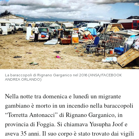
PODCAST
NEWSLETTER
I MIEI PREFERITI
SHOP
La baraccopoli di Rignano Garganico nel 2016 (ANSA/FACEBOOK
ANDREA ORLANDO)
CALENDARIO
Nella notte tra domenica e lunedì un migrante
gambiano è morto in un incendio nella baraccopoli
“Torretta Antonacci” di Rignano Garganico, in
AREA PERSONALE
provincia di Foggia. Si chiamava Yusupha Joof e
Area Personale
aveva 35 anni. Il suo corpo è stato trovato dai vigili
Newsletter