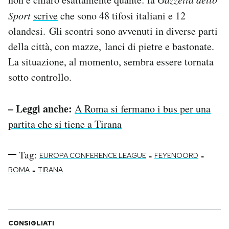
Notifiche mobile
Sport
scrive
che sono 48 tifosi italiani e 12
Regala il Post
olandesi. Gli scontri sono avvenuti in diverse parti
Hai bisogno di aiuto?
della città, con mazze, lanci di pietre e bastonate.
Esci
La situazione, al momento, sembra essere tornata
sotto controllo.
– Leggi anche:
A Roma si fermano i bus per una
partita che si tiene a Tirana
Tag:
-
-
EUROPA CONFERENCE LEAGUE
FEYENOORD
-
ROMA
TIRANA
CONSIGLIATI