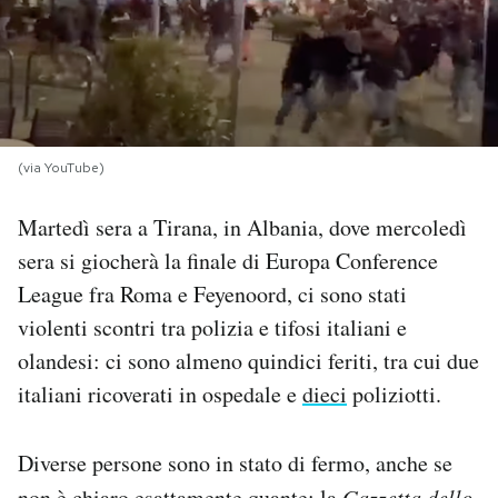
PODCAST
NEWSLETTER
(via YouTube)
I MIEI PREFERITI
Martedì sera a Tirana, in Albania, dove mercoledì
sera si giocherà la finale di Europa Conference
SHOP
League fra Roma e Feyenoord, ci sono stati
violenti scontri tra polizia e tifosi italiani e
CALENDARIO
olandesi: ci sono almeno quindici feriti, tra cui due
italiani ricoverati in ospedale e
dieci
poliziotti.
AREA PERSONALE
Area Personale
Diverse persone sono in stato di fermo, anche se
Newsletter
non è chiaro esattamente quante: la
Gazzetta dello