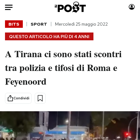
Auto
BITS
SPORT
Mercoledì 25 maggio 2022
QUESTO ARTICOLO HA PIÙ DI
4 ANNI
HOME
A Tirana ci sono stati scontri
Italia
Moda
Mondo
Libri
tra polizia e tifosi di Roma e
Politica
Consumismi
Feyenoord
Tecnologia
Storie/Idee
Internet
Ok Boomer!
Scienza
Media
Condividi
Cultura
Europa
Economia
Altrecose
Sport
Mondiali calcio 2026