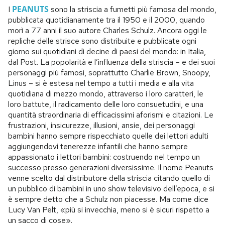
PEANUTS
I
sono la striscia a fumetti più famosa del mondo,
pubblicata quotidianamente tra il 1950 e il 2000, quando
morì a 77 anni il suo autore Charles Schulz. Ancora oggi le
repliche delle strisce sono distribuite e pubblicate ogni
giorno sui quotidiani di decine di paesi del mondo: in Italia,
dal Post. La popolarità e l’influenza della striscia – e dei suoi
personaggi più famosi, soprattutto Charlie Brown, Snoopy,
Linus – si è estesa nel tempo a tutti i media e alla vita
quotidiana di mezzo mondo, attraverso i loro caratteri, le
loro battute, il radicamento delle loro consuetudini, e una
quantità straordinaria di efficacissimi aforismi e citazioni. Le
frustrazioni, insicurezze, illusioni, ansie, dei personaggi
bambini hanno sempre rispecchiato quelle dei lettori adulti
aggiungendovi tenerezze infantili che hanno sempre
appassionato i lettori bambini: costruendo nel tempo un
successo presso generazioni diversissime. Il nome Peanuts
venne scelto dal distributore della striscia citando quello di
un pubblico di bambini in uno show televisivo dell’epoca, e si
è sempre detto che a Schulz non piacesse. Ma come dice
Lucy Van Pelt, «più si invecchia, meno si è sicuri rispetto a
un sacco di cose».