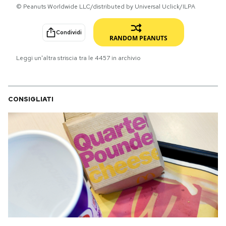
© Peanuts Worldwide LLC/distributed by Universal Uclick/ILPA
PODCAST
Condividi
RANDOM PEANUTS
NEWSLETTER
Leggi un'altra striscia tra le
4457
in archivio
I MIEI PREFERITI
CONSIGLIATI
SHOP
CALENDARIO
AREA PERSONALE
Area Personale
Newsletter