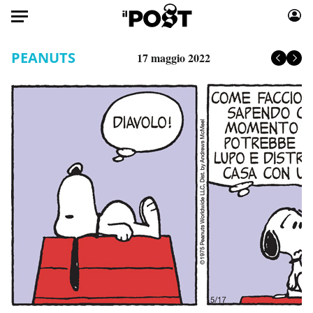
Auto
PEANUTS
17 maggio 2022
HOME
Italia
Moda
Mondo
Libri
Politica
Consumismi
Tecnologia
Storie/Idee
Internet
Ok Boomer!
Scienza
Media
Cultura
Europa
Economia
Altrecose
Sport
Mondiali calcio 2026