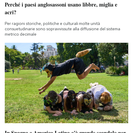
Perché i paesi anglosassoni usano libbre, miglia e
Notifiche mobile
acri?
Regala il Post
Hai bisogno di aiuto?
Per ragioni storiche, politiche e culturali molte unità
Esci
consuetudinarie sono sopravvissute alla diffusione del sistema
metrico decimale
In Spagna e America Latina c’è grande scandalo per