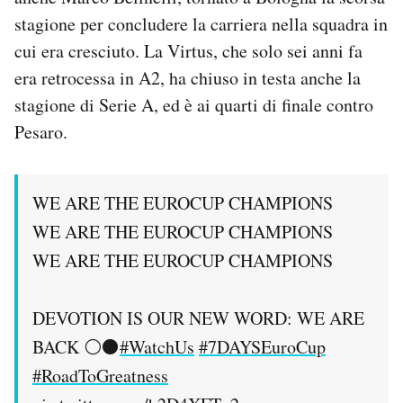
Notifiche mobile
stagione per concludere la carriera nella squadra in
Regala il Post
cui era cresciuto. La Virtus, che solo sei anni fa
Hai bisogno di aiuto?
era retrocessa in A2, ha chiuso in testa anche la
Esci
stagione di Serie A, ed è ai quarti di finale contro
Pesaro.
WE ARE THE EUROCUP CHAMPIONS
WE ARE THE EUROCUP CHAMPIONS
WE ARE THE EUROCUP CHAMPIONS
DEVOTION IS OUR NEW WORD: WE ARE
BACK ⚪️⚫️
#WatchUs
#7DAYSEuroCup
#RoadToGreatness