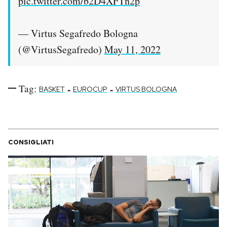
pic.twitter.com/b2D4XFTn2p
— Virtus Segafredo Bologna
(@VirtusSegafredo)
May 11, 2022
Tag:
-
-
BASKET
EUROCUP
VIRTUS BOLOGNA
CONSIGLIATI