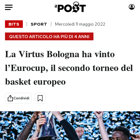
Auto
BITS
SPORT
Mercoledì 11 maggio 2022
QUESTO ARTICOLO HA PIÙ DI
4 ANNI
HOME
La Virtus Bologna ha vinto
Italia
Moda
Mondo
Libri
l’Eurocup, il secondo torneo del
Politica
Consumismi
basket europeo
Tecnologia
Storie/Idee
Internet
Ok Boomer!
Scienza
Media
Condividi
Cultura
Europa
Economia
Altrecose
Sport
Mondiali calcio 2026