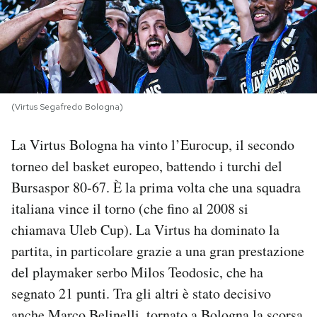
PODCAST
NEWSLETTER
(Virtus Segafredo Bologna)
I MIEI PREFERITI
La Virtus Bologna ha vinto l’Eurocup, il secondo
torneo del basket europeo, battendo i turchi del
SHOP
Bursaspor 80-67. È la prima volta che una squadra
italiana vince il torno (che fino al 2008 si
CALENDARIO
chiamava Uleb Cup). La Virtus ha dominato la
partita, in particolare grazie a una gran prestazione
AREA PERSONALE
del playmaker serbo Milos Teodosic, che ha
segnato 21 punti. Tra gli altri è stato decisivo
Area Personale
Newsletter
anche Marco Belinelli, tornato a Bologna la scorsa