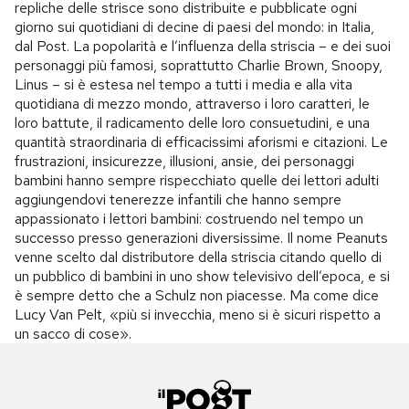
repliche delle strisce sono distribuite e pubblicate ogni
giorno sui quotidiani di decine di paesi del mondo: in Italia,
dal Post. La popolarità e l’influenza della striscia – e dei suoi
personaggi più famosi, soprattutto Charlie Brown, Snoopy,
Linus – si è estesa nel tempo a tutti i media e alla vita
quotidiana di mezzo mondo, attraverso i loro caratteri, le
loro battute, il radicamento delle loro consuetudini, e una
quantità straordinaria di efficacissimi aforismi e citazioni. Le
frustrazioni, insicurezze, illusioni, ansie, dei personaggi
bambini hanno sempre rispecchiato quelle dei lettori adulti
aggiungendovi tenerezze infantili che hanno sempre
appassionato i lettori bambini: costruendo nel tempo un
successo presso generazioni diversissime. Il nome Peanuts
venne scelto dal distributore della striscia citando quello di
un pubblico di bambini in uno show televisivo dell’epoca, e si
è sempre detto che a Schulz non piacesse. Ma come dice
Lucy Van Pelt, «più si invecchia, meno si è sicuri rispetto a
un sacco di cose».