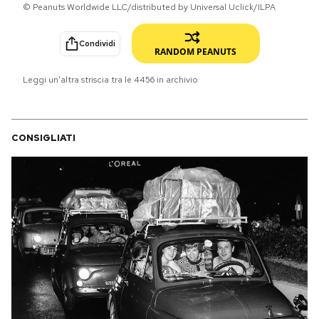
© Peanuts Worldwide LLC/distributed by Universal Uclick/ILPA
PODCAST
Condividi
RANDOM PEANUTS
NEWSLETTER
Leggi un'altra striscia tra le
4456
in archivio
I MIEI PREFERITI
CONSIGLIATI
SHOP
CALENDARIO
AREA PERSONALE
Area Personale
Newsletter