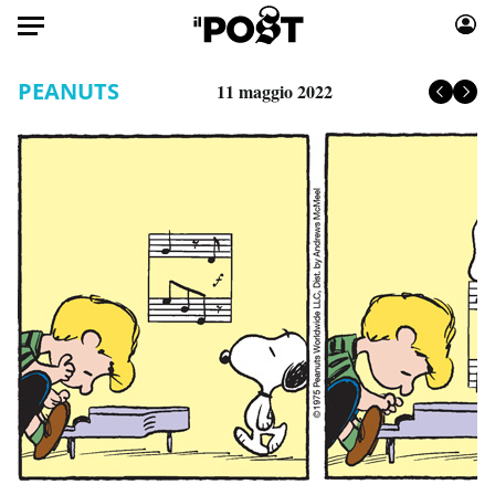
Auto
PEANUTS
11 maggio 2022
HOME
Italia
Moda
Mondo
Libri
Politica
Consumismi
Tecnologia
Storie/Idee
Internet
Ok Boomer!
Scienza
Media
Cultura
Europa
Economia
Altrecose
Sport
Mondiali calcio 2026