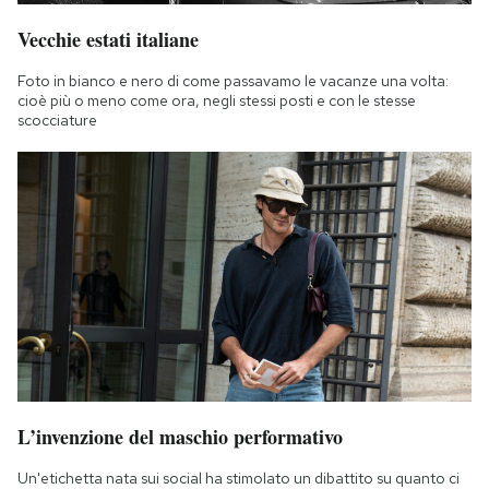
Notifiche mobile
Vecchie estati italiane
Regala il Post
Hai bisogno di aiuto?
Foto in bianco e nero di come passavamo le vacanze una volta:
cioè più o meno come ora, negli stessi posti e con le stesse
Esci
scocciature
L’invenzione del maschio performativo
Un'etichetta nata sui social ha stimolato un dibattito su quanto ci