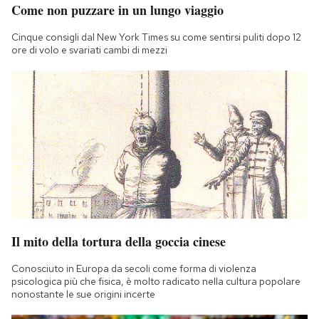
Come non puzzare in un lungo viaggio
Notifiche mobile
Regala il Post
Cinque consigli dal New York Times su come sentirsi puliti dopo 12
Hai bisogno di aiuto?
ore di volo e svariati cambi di mezzi
Esci
Il mito della tortura della goccia cinese
Conosciuto in Europa da secoli come forma di violenza
psicologica più che fisica, è molto radicato nella cultura popolare
nonostante le sue origini incerte