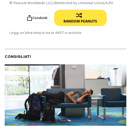
© Peanuts Worldwide LLC/distributed by Universal Uclick/ILPA
PODCAST
Condividi
RANDOM PEANUTS
NEWSLETTER
Leggi un'altra striscia tra le
4457
in archivio
I MIEI PREFERITI
CONSIGLIATI
SHOP
CALENDARIO
AREA PERSONALE
Area Personale
Newsletter