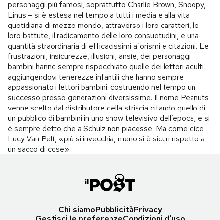
personaggi più famosi, soprattutto Charlie Brown, Snoopy,
Linus – si è estesa nel tempo a tutti i media e alla vita
quotidiana di mezzo mondo, attraverso i loro caratteri, le
loro battute, il radicamento delle loro consuetudini, e una
quantità straordinaria di efficacissimi aforismi e citazioni. Le
frustrazioni, insicurezze, illusioni, ansie, dei personaggi
bambini hanno sempre rispecchiato quelle dei lettori adulti
aggiungendovi tenerezze infantili che hanno sempre
appassionato i lettori bambini: costruendo nel tempo un
successo presso generazioni diversissime. Il nome Peanuts
venne scelto dal distributore della striscia citando quello di
un pubblico di bambini in uno show televisivo dell’epoca, e si
è sempre detto che a Schulz non piacesse. Ma come dice
Lucy Van Pelt, «più si invecchia, meno si è sicuri rispetto a
un sacco di cose».
Chi siamo
Pubblicità
Privacy
Gestisci le preferenze
Condizioni d'uso