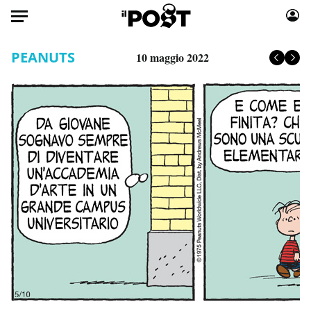
Auto
PEANUTS
10 maggio 2022
HOME
Italia
Moda
Mondo
Libri
Politica
Consumismi
Tecnologia
Storie/Idee
Internet
Ok Boomer!
Scienza
Media
Cultura
Europa
Economia
Altrecose
Sport
Mondiali calcio 2026